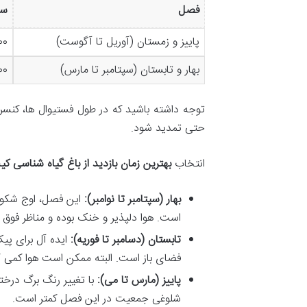
فصل
سا
پاییز و زمستان (آوریل تا آگوست)
:۰۰
بهار و تابستان (سپتامبر تا مارس)
:۰۰
توجه داشته باشید که در طول فستیوال ها، کنسر
حتی تمدید شود.
انتخاب
بهترین زمان بازدید از باغ گیاه شناسی ک
بهار (سپتامبر تا نوامبر):
این فصل، اوج شکوفا
است. هوا دلپذیر و خنک بوده و مناظر فوق ال
تابستان (دسامبر تا فوریه):
ایده آل برای پی
فضای باز است. البته ممکن است هوا کمی گر
پاییز (مارس تا می):
با تغییر رنگ برگ درخت
شلوغی جمعیت در این فصل کمتر است.