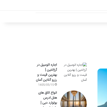
اجاره اتومبیل در
آرژانتین |
بهترین قیمت و
رزرو آنلاین آسان
1405/05/15
انواع اتاق های
هتل ادرس
بولوارد دبی |