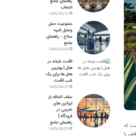
راهنمای جامع
انتخاب
1405/05/12
ممنوعیت حمل
وسایل شبیه
سلاح – راهنمای
جامع
1405/05/03
اقامت شبانه در
هتل | بهترین
هتل ها برای یک
شب اقامت
1405/04/31
سقف اضافه بار
ایرلاین های
خارجی در
فرودگاه |
راهنمای جامع
ست که
1405/04/29
قص را