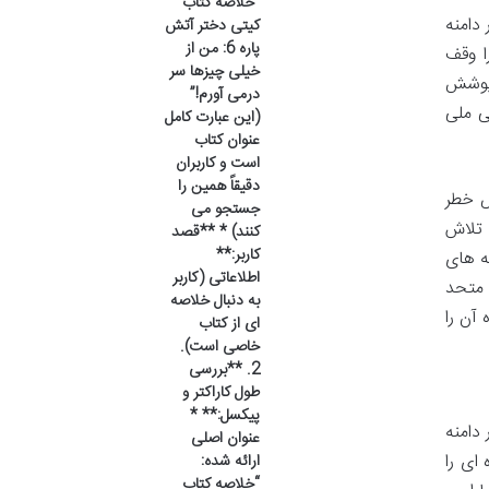
“خلاصه کتاب
دامنه
کیتی دختر آتش
پاره 6: من از
ا وقف
خیلی چیزها سر
 پوشش
درمی آورم!”
ی ملی
(این عبارت کامل
عنوان کتاب
است و کاربران
دقیقاً همین را
ض خطر
جستجو می
 تلاش
کنند) * **قصد
کاربر:**
ه های
اطلاعاتی (کاربر
فرهنگی ملل متحد
به دنبال خلاصه
 آن را
ای از کتاب
خاصی است).
2. **بررسی
طول کاراکتر و
پیکسل:** *
دامنه
عنوان اصلی
ای را
ارائه شده:
“خلاصه کتاب