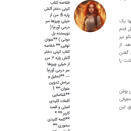
ظلاصه کتاب
کیتی دختر آتش
پاره 6: من از
ها یک
خیلی چیزها سر
درمی آورم! (
ل قدم
نویسنده بل
و نیز
مونی ) **عنوان
د. از
نهایی:** خلاصه
کتاب کیتی دختر
 گفتن
آتش پاره ۶: من
ذت را
از خیلی چیزها
سر درمی آورم!
— **تحلیل و
مراحل تدوین
عنوان:** 1.
ن بوش
**شناسایی
معرفی
کلمات کلیدی
ق این
اصلی و قصد
کاربر:** *
**کلمه کلیدی
محوری:**