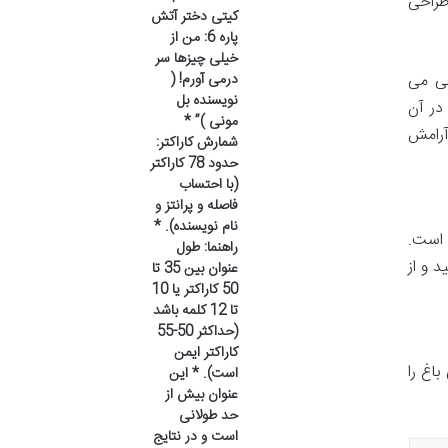
طراحی
کیتی دختر آتش
پاره 6: من از
خیلی چیزها سر
درمی آورم! (
عی می
نویسنده بل
در آن
مونی )” *
آرامش
شمارش کاراکتر:
حدود 78 کاراکتر
(با احتساب
فاصله و پرانتز و
نام نویسنده). *
 است.
راهنما: طول
 و از
عنوان بین 35 تا
50 کاراکتر یا 10
تا 12 کلمه باشد
(حداکثر 50-55
کاراکتر ایمن
اغ را
است). * این
عنوان بیش از
حد طولانی
است و در نتایج