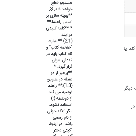
جستجو قطع
خواهد شد. 3.
**بهینه سازی بر
اساس راهنما:**
* **کلمه کلیدی
در ابتدا
(2.1):** عبارت
“خلاصه کتاب” و
ند یا
نام کتاب باید در
ابتدای عنوان
قرار گیرد. *
**پرهیز از دو
نقطه در عناوین
(1.3):** راهنما
 دیگر
توصیه می کند
از دونقطه (:)
استفاده نشود،
در
مگر اینکه جزئی
از نام رسمی
باشد. در اینجا،
“کیتی دختر