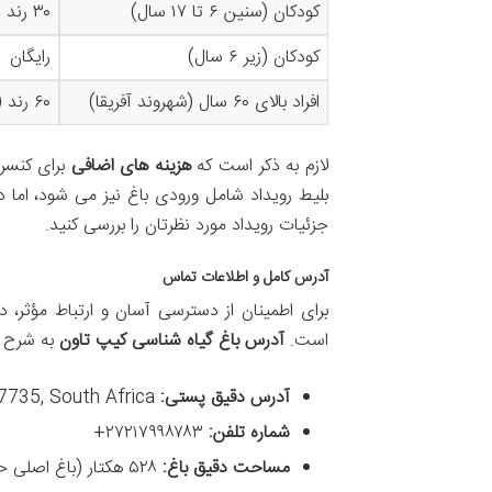
کودکان (سنین ۶ تا ۱۷ سال)
۳۰ رند
کودکان (زیر ۶ سال)
رایگان
افراد بالای ۶۰ سال (شهروند آفریقا)
۶۰ رند (سه شنبه ها رایگان)
لازم به ذکر است که
هزینه های اضافی
برای کنسرت
بلیط رویداد شامل ورودی باغ نیز می شود، اما در
جزئیات رویداد مورد نظرتان را بررسی کنید.
آدرس کامل و اطلاعات تماس
برای اطمینان از دسترسی آسان و ارتباط مؤثر،
است.
آدرس باغ گیاه شناسی کیپ تاون
به شرح ز
آدرس دقیق پستی:
Rhodes Dr, Newlands, Cape Town, 7735, South Africa
شماره تلفن:
۲۷۲۱۷۹۹۸۷۸۳+
مساحت دقیق باغ:
۵۲۸ هکتار (باغ اصلی حدود ۳۶ هکتار است و بقیه آن را دامنه طبیعی کوه تشکیل می دهد).