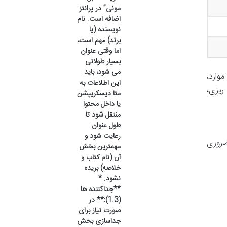
مونی” در پرانتز
اضافه است. نام
نویسنده (یا
برند) مهم است،
اما وقتی عنوان
بسیار طولانی
می شود، باید
وارد،
این اطلاعات به
ریزی،
متا دیسکریپشن
یا داخل محتوا
منتقل شود تا
طول عنوان
رعایت شود و
ضروری
مهمترین بخش
آن (نام کتاب و
خلاصه) بریده
نشود. *
**جداکننده ها
(1.3):** در
صورت نیاز برای
جداسازی بخش