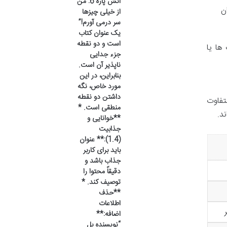
آتش پاره 6: من
ن
از خیلی چیزها
سر درمی آورم!”
یک عنوان کتاب
است و دو نقطه
ها یا
جزء جدایی
ناپذیر آن است.
بنابراین، در این
مورد خاص، نگه
داشتن دو نقطه
تفاوت
منطقی است. *
د.
**خوانایی و
جذابیت
(1.4):** عنوان
باید برای کاربر
جذاب باشد و
دقیقاً محتوا را
توصیف کند. *
**حذف
اطلاعات
اضافه:**
“نویسنده بل