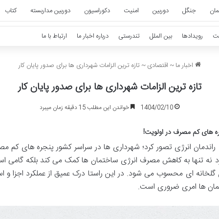
مان
جنگل
دوربین
امنیت
دکوراسیون
دوربین مداربسته
کتاب
ت
رویدادها
بین الملل
تندرستی
درباره اخبار ما
ارتباط با ما
اخبار ما
~
اقتصادی
~
تازه ترین الزامات شهرداری ها برای صدور پایان کار
تازه ترین الزامات شهرداری ها برای صدور پایان کار
1404/02/10
خواندن این مطلب 15 دقیقه زمان میبرد
ه
های
کم
مصرف
در
اولویت
!
راندمان
انرژی
تصور
کرد؛
شهرداری
ها
در
سراسر
کشور
پنجره
های
کم
مص
د
نه
تنها
به
کاهش
مصرف
انرژی
ساختمان
ها
کمک
می
کند
بلکه
گامی
اس
گلخانه
ای
محسوب
می
شود
.
در
این
راستا
درک
عمیق
از
عملکرد
اجزا
و
اس
ان
ها
امری
ضروری
است
.