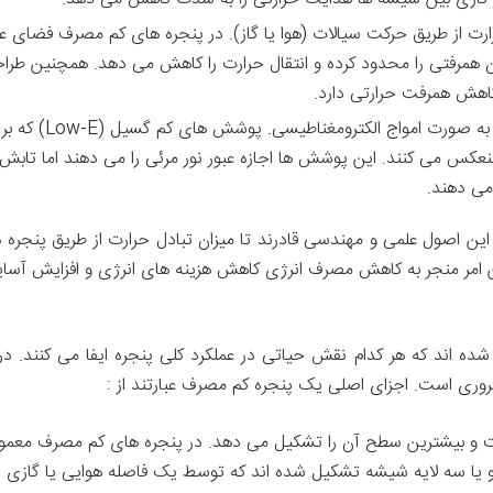
ارت
از
طریق
حرکت
سیالات
(
هوا
یا
گاز
).
در
پنجره
های
کم
مصرف
فضای
ع
ن
همرفتی
را
محدود
کرده
و
انتقال
حرارت
را
کاهش
می
دهد
.
همچنین
طرا
اهش
همرفت
حرارتی
دارد
.
به
صورت
امواج
الکترومغناطیسی
.
پوشش
های
کم
گسیل
(Low-E)
که
بر
نعکس
می
کنند
.
این
پوشش
ها
اجازه
عبور
نور
مرئی
را
می
دهند
اما
تابش
می
دهند
.
این
اصول
علمی
و
مهندسی
قادرند
تا
میزان
تبادل
حرارت
از
طریق
پنجره
ه
امر
منجر
به
کاهش
مصرف
انرژی
کاهش
هزینه
های
انرژی
و
افزایش
آسا
شده
اند
که
هر
کدام
نقش
حیاتی
در
عملکرد
کلی
پنجره
ایفا
می
کنند
.
در
وری
است
.
اجزای
اصلی
یک
پنجره
کم
مصرف
عبارتند
از
:
و
بیشترین
سطح
آن
را
تشکیل
می
دهد
.
در
پنجره
های
کم
مصرف
معمولا
یا
سه
لایه
شیشه
تشکیل
شده
اند
که
توسط
یک
فاصله
هوایی
یا
گازی
ا