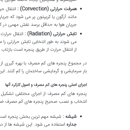
همرفت
حرارتی
(Convection) :
انتقال
حر
مانند
آرگون
یا
کریپتون
پر
می
شود
که
جریا
جریان
هوا
به
حداقل
برسد
نقش
مهمی
در
ک
تابش
حرارتی
(Radiation) :
انتقال
حرارت
می
شوند
به
طور
انتخابی
تابش
حرارتی
را
م
از
انتقال
حرارت
از
طریق
پنجره
است
بازتاب
در
مجموع
پنجره
های
کم
مصرف
با
بهره
گیری
از
بار
سرمایشی
و
گرمایشی
ساختمان
را
کم
کنند
.
این
اجزای
اصلی
پنجره
های
کم
مصرف
و
اصول
کارکرد
آنها
پنجره
های
کم
مصرف
از
اجزای
مختلفی
تشکیل
انتخاب
و
نصب
صحیح
پنجره
های
کم
مصرف
ضر
شیشه
:
شیشه
مهم
ترین
بخش
پنجره
است
جداره
استفاده
می
شود
.
این
شیشه
ها
از
دو