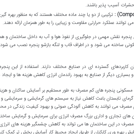
شرات
آسیب
پذیر
باشند
.
ترکیبی
از
دو
یا
چند
ماده
مختلف
هستند
که
به
منظور
بهره
گیر
می
توانند
عملکرد
حرارتی
مقاومت
و
زیبایی
را
به
طور
همزمان
ارائه
دهند
.
پنجره
نقش
مهمی
در
جلوگیری
از
نفوذ
هوا
و
آب
به
داخل
ساختمان
و
هم
کونی
ساخته
می
شود
و
در
اطراف
قاب
و
لنگه
بازشو
پنجره
نصب
می
شود
ن
کاربردهای
گسترده
ای
در
صنایع
مختلف
دارند
.
استفاده
از
این
پنجره
و
بسیاری
دیگر
از
صنایع
به
بهبود
راندمان
انرژی
کاهش
هزینه
ها
و
ایجاد
م
مسکونی
پنجره
های
کم
مصرف
به
طور
مستقیم
بر
آسایش
ساکنان
و
هزین
گرمای
تابستان
باعث
کاهش
نیاز
به
سیستم
های
گرمایشی
و
سرمایشی
و
مصرف
می
توانند
به
کاهش
آلودگی
صوتی
و
بهبود
کیفیت
زندگی
در
محی
های
تجاری
و
اداری
بزرگ
مصرف
انرژی
برای
سرمایش
و
گرمایش
ساختم
مصرف
در
این
ساختمان
ها
می
تواند
به
کاهش
چشمگیر
هزینه
های
انرژی
ایش
بهره
وری
کارکنان
از
طریق
ایجاد
محیط
کار
آسایش
بخش
تر
کمک
کند