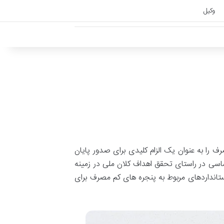
وکیل
رف
را
به
عنوان
یک
الزام
کلیدی
برای
صدور
پایان
اسی
در
راستای
تحقق
اهداف
کلان
ملی
در
زمینه
تانداردهای
مربوط
به
پنجره
های
کم
مصرف
برای