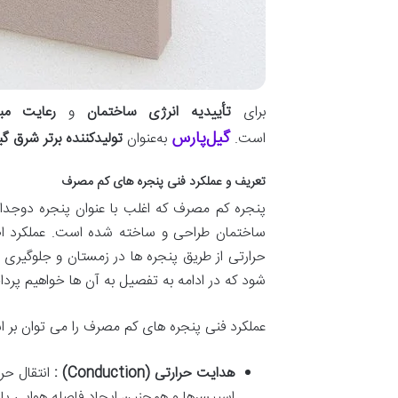
برای
تأییدیه انرژی ساختمان
و
رعایت مبحث ۱۹ م
گیل‌پارس
است.
به‌عنوان
تولیدکننده برتر شرق گی
تعریف
و
عملکرد
فنی
پنجره
های
کم
مصرف
پنجره
کم
مصرف
که
اغلب
با
عنوان
پنجره
دوجدار
ساختمان
طراحی
و
ساخته
شده
است
.
عملکرد
ا
حرارتی
از
طریق
پنجره
ها
در
زمستان
و
جلوگیری
شود
که
در
ادامه
به
تفصیل
به
آن
ها
خواهیم
پرد
عملکرد
فنی
پنجره
های
کم
مصرف
را
می
توان
بر
ا
هدایت
حرارتی
(Conduction) :
انتقال
حرا
اسپیسرها
و
همچنین
ایجاد
فاصله
هوایی
یا