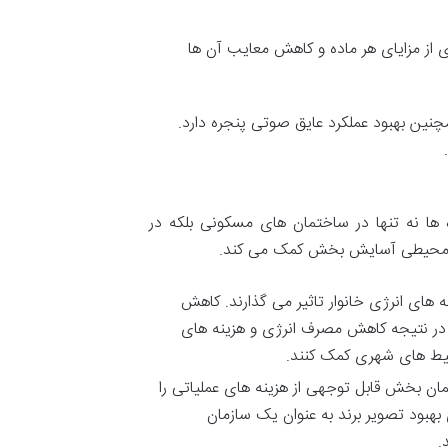
ی
از
مزایای
هر
ماده
و
کاهش
معایب
آن
ها
چنین
بهبود
عملکرد
عایق
صوتی
پنجره
دارد
.
.
ها
نه
تنها
در
ساختمان
های
مسکونی
بلکه
در
حیطی
آسایش
بخش
کمک
می
کند
.
ه
های
انرژی
خانوار
تاثیر
می
گذارند
.
کاهش
در
نتیجه
کاهش
مصرف
انرژی
و
هزینه
های
ط
های
شهری
کمک
کنند
.
ان
بخش
قابل
توجهی
از
هزینه
های
عملیاتی
را
بهبود
تصویر
برند
به
عنوان
یک
سازمان
.