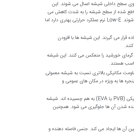
وی
سطح
داخلی
شیشه
اعمال
می
شوند
.
این
طع
شده
از
سطح
شیشه
را
به
شدت
کاهش
می
شوند
. Low-E
نرم
عملکرد
حرارتی
بهتری
دارد
اما
ده
قرار
می
گیرند
.
این
شیشه
ها
با
افزودن
کنند
.
گرمای
خورشید
را
منعکس
می
کنند
.
این
شیشه
اسب
هستند
.
اومت
مکانیکی
بالاتری
نسبت
به
شیشه
معمولی
نجره
ها
به
ویژه
در
مکان
های
عمومی
و
یکی
(PVB
یا
EVA)
به
هم
چسبیده
اند
.
شیشه
نده
شدن
آن
ها
جلوگیری
می
شود
.
همچنین
ین
آن
ها
ایجاد
می
کند
.
جنس
فاصله
دهنده
و