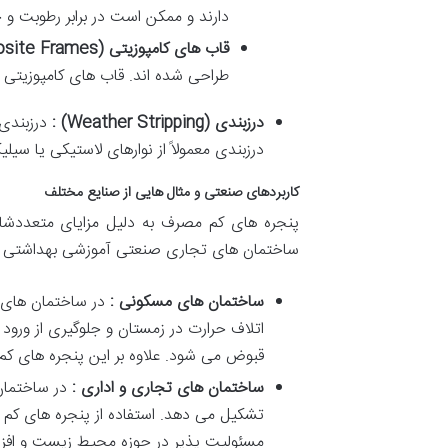
دارند
و
ممکن
است
در
برابر
رطوبت
و
ح
قاب
های
کامپوزیتی
(Composite Frames) :
طراحی
شده
اند
.
قاب
های
کامپوزیتی
درزبندی
(Weather Stripping) :
درزبندی
درزبندی
معمولاً
از
نوارهای
لاستیکی
یا
سیلی
کاربردهای
صنعتی
و
مثال
هایی
از
صنایع
مختلف
پنجره
های
کم
مصرف
به
دلیل
مزایای
متعددشا
ساختمان
های
تجاری
صنعتی
آموزشی
بهداشتی
ساختمان
های
مسکونی
:
در
ساختمان
های
اتلاف
حرارت
در
زمستان
و
جلوگیری
از
ورود
قبوض
می
شود
.
علاوه
بر
این
پنجره
های
کم
ساختمان
های
تجاری
و
اداری
:
در
ساختمان
تشکیل
می
دهد
.
استفاده
از
پنجره
های
کم
مسئولیت
پذیر
در
حوزه
محیط
زیست
و
افز