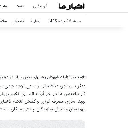
گردشگری
صنعت
ساخت
جمعه، 16 مرداد 1405
اخبار ما
اقتصادی
سلام
تازه
ترین
الزامات
شهرداری
ها
برای
صدور
پایان
کار
:
پنجر
دیگر
نمی
توان
ساختمانی
را
بدون
توجه
جدی
به
کار
ساختمان
ها
در
نظر
گرفته
اند
.
این
تغییر
رویکر
بهینه
سازی
مصرف
انرژی
و
کاهش
انتشار
گازهای
مهندسان
معماران
سازندگان
و
حتی
مالکان
ساختم