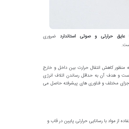
عایق حرارتی و صوتی استاندارد
ضروری
ست.
ه
منظور
کاهش
انتقال
حرارت
بین
داخل
و
خارج
ست
و
هدف
آن
به
حداقل
رساندن
اتلاف
انرژی
جزای
مختلف
و
فناوری
های
پیشرفته
حاصل
می
فاده
از
مواد
با
رسانایی
حرارتی
پایین
در
قاب
و