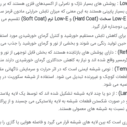
پوشش
های
بسیار
نازک
و
نامرئی
از
اکسیدهای
فلزی
هستند
که
بر
ر
بسیار
پایینی
هستند
به
این
معنی
که
میزان
تابش
حرارتی
مادون
قرمز
سا
Low-E
سخت
(Hard Coat)
و
Low-E
نرم
(Soft Coat)
تقسیم
می
ی
دوجداره
قرار
گیرد
.
برای
کاهش
تابش
مستقیم
خورشید
و
کنترل
گرمای
خورشیدی
مورد
استفا
حین
تولید
رنگی
می
شوند
و
بخشی
از
نور
و
گرمای
خورشید
را
جذب
می
دارای
پوشش
های
بازتابنده
هستند
که
بخش
قابل
توجهی
از
نور
و
رمسیر
واقع
شده
اند
و
نیاز
به
کاهش
حداکثری
گرمای
خورشیدی
دارند
من
نوعی
شیشه
ایمنی
است
که
در
اثر
حرارت
و
سرمایش
ناگهانی
مق
طعات
کوچک
و
غیربرنده
تبدیل
می
شود
.
استفاده
از
شیشه
سکوریت
در
پ
صیه
می
شود
.
از
دو
یا
چند
لایه
شیشه
تشکیل
شده
اند
که
توسط
یک
لایه
پلاست
در
صورت
شکستن
قطعات
شیشه
به
لایه
پلاستیکی
می
چسبند
و
از
پراک
نسبت
به
شیشه
های
معمولی
هستند
.
ری
است
که
بین
لایه
های
شیشه
قرار
می
گیرد
و
فاصله
هوایی
یا
گازی
را
ب