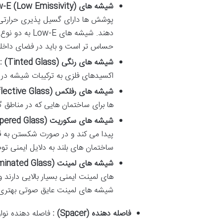
شیشه
های
Low-E (Low Emissivity) :
پوشش
ها
دارای
گسیل
پذیری
حرارتی
دهند
.
شیشه
های
Low-E
به
دو
نوع
حساس
تر
است
و
باید
در
فضای
داخل
شیشه
های
رنگی
(Tinted Glass) :
اکسیدهای
فلزی
به
ترکیبات
شیشه
در
شیشه
های
رفلکس
(Reflective Glass) :
ها
برای
ساختمان
هایی
که
در
مناطق
گ
شیشه
های
سکوریت
(Tempered Glass) :
پیدا
می
کند
و
در
صورت
شکستن
به
ق
ساختمان
های
بلند
به
دلایل
ایمنی
تو
شیشه
های
لمینت
(Laminated Glass) :
های
لمینت
ایمنی
بسیار
بالایی
دارند
و
شیشه
های
لمینت
عایق
صوتی
بهتری
فاصله
دهنده
(Spacer) :
فاصله
دهنده
نوا