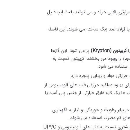
رارتی
بالایی
دارند
و
می
توانند
باعث
ایجاد
پل
یا
فولاد
ضد
زنگ
ساخته
می
شوند
.
این
فاصله
ا
کریپتون
(Krypton)
پر
می
شود
.
این
گازها
جره
را
بهبود
می
بخشند
.
کریپتون
نسبت
به
استفاده
می
شود
.
حرارتی
دوام
و
زیبایی
پنجره
دارد
.
رای
بهبود
عملکرد
حرارتی
قاب
های
آلومینیومی
از
ب
ها
یک
لایه
عایق
حرارتی
از
جنس
پلی
آمید
یا
در
برابر
رطوبت
و
خوردگی
و
نیاز
به
نگهداری
ای
کم
مصرف
استفاده
می
شوند
.
یشتری
نسبت
به
قاب
های
آلومینیومی
و
UPVC