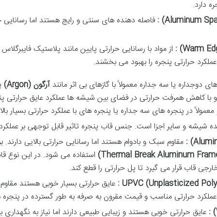
ره
دارد
.
فاصله
دهنده
های
سنتی
و
رایج
هستند
اما
رسانایی
ح
از
مواد
با
رسانایی
حرارتی
پایین
مانند
پلاستیک
فایبرگلاس
عملکرد
حرارتی
پنجره
را
بهبود
می
بخشند
.
ای
دوجداره
یا
سه
جداره
معمولاً
با
گازهای
بی
اثر
مانند
آرگون
(Argon)
ی
و
با
کاهش
همرفت
حرارتی
در
فضای
بین
شیشه
ها
عملکرد
عایق
حرارتی
پن
معمولاً
در
پنجره
های
سه
جداره
یا
پنجره
های
با
عملکرد
حرارتی
بسیار
بالا
ده
شیشه
و
سایر
اجزا
است
.
جنس
قاب
پنجره
تاثیر
قابل
توجهی
بر
عملکرد
مقاوم
سبک
و
بادوام
هستند
اما
رسانایی
حرارتی
بالایی
دارند
.
ب
استفاده
می
شود
.
در
این
نوع
قا
ارجی
قاب
قرار
می
گیرد
تا
پل
حرارتی
را
قطع
کند
.
عایق
حرارتی
بسیار
خوبی
هستند
مقاوم
عملکرد
حرارتی
مناسب
و
قیمت
مقرون
به
صرفه
به
طور
گسترده
در
پنجره
ه
عایق
حرارتی
خوبی
هستند
و
زیبایی
طبیعی
دارند
اما
نیاز
به
نگهداری
ب