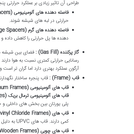
طراحی
آن
تاثیر
زیادی
بر
عملکرد
حرارتی
پنج
فاصله
دهنده
های
آلومینیومی
(Aluminum Spacers) :
حرارتی
در
لبه
های
شیشه
شوند
.
فاصله
دهنده
های
گرم
(Warm Edge Spacers) :
دهنده
ها
پل
حرارتی
را
کاهش
داده
و
گاز
پرکننده
(Gas Fill) :
فضای
بین
شیشه
ه
رسانایی
حرارتی
کمتری
نسبت
به
هوا
دارند
آرگون
عملکرد
بهتری
دارد
اما
گران
تر
است
و
قاب
(Frame) :
قاب
پنجره
ساختار
نگهدارن
قاب
های
آلومینیومی
(Aluminum Frames) :
قاب
های
آلومینیومی
ترمال
بریک
(Thermal Break Aluminum Frames)
پلی
یورتان
بین
بخش
های
داخلی
و
خ
قاب
های
UPVC (Unplasticized Polyvinyl Chloride Frames) :
کمی
دارند
.
قاب
های
UPVC
به
دلیل
قاب
های
چوبی
(Wooden Frames) :