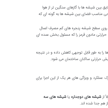
ایق
بین
شیشه
ها
با
گازهای
سنگین
تر
از
هوا
حی
مناسب
فضای
بین
شیشه
ها
به
گونه
ای
که
روی
سطح
شیشه
پنجره
های
کم
مصرف
اعمال
حرارتی
مادون
قرمز
را
که
مسئول
بخش
عمده
ای
ا
را
به
طور
قابل
توجهی
کاهش
داده
و
در
نتیجه
یش
حرارتی
ساکنان
ساختمان
می
شود
.
ک
عملکرد
و
ویژگی
های
هر
یک
از
این
اجزا
برای
ً
از
شیشه
های
دوجداره
یا
شیشه
های
سه
ز
هم
جدا
شده
اند
.