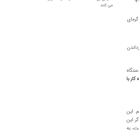
ام محاسبات پیچیده برای استخراج را بر عهده دارند. L3++
می کنند
 گرمای
که و دکمه Reset برای بازگرداندن
ستگاه
کار با
م. این
ر این
ت، به