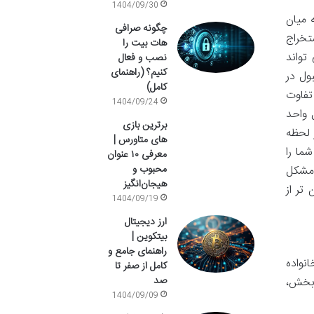
1404/09/30
رزها گرفته می شود و پای دستگاهی مانند Antminer L3++ به میان
چگونه صرافی
ستخراج
هات بیت را
تواند
نصب و فعال
کنیم؟ (راهنمای
یل کارایی قابل قبول در
کامل)
د تفاوت
1404/09/24
 واحد
برترین بازی
 لحظه
های متاورس |
ما را
معرفی ۱۰ عنوان
محبوب و
 مشکل
هیجان‌انگیز
تر از
1404/09/19
ارز دیجیتال
بیتکوین |
راهنمای جامع و
نواده
کامل از صفر تا
صد
 بخش،
1404/09/09