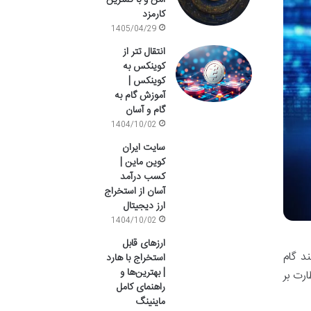
امن و با کمترین
کارمزد
1405/04/29
انتقال تتر از
کوینکس به
کوینکس |
آموزش گام به
گام و آسان
1404/10/02
سایت ایران
کوین ماین |
کسب درآمد
آسان از استخراج
ارز دیجیتال
1404/10/02
ارزهای قابل
 رعایت چند گام
استخراج با هارد
| بهترین‌ها و
خراج و نظارت بر
راهنمای کامل
ماینینگ