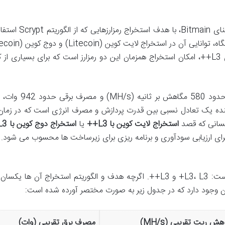
ماینر Antminer L3++، محصول شرکت نام آشنای Bitmain، با 
است. حتی می توان گفت، یکی از جذابیت های L3++، امکان استخراج همزمان این دو رمزارز است که برای بسیاری از
از نظر مشخصات فنی، L3++ با هش ریتی در حدود 580 مگاهش
دهنده یک تعادل نسبی بین قدرت پردازش و مصرف انرژی است که در زمان
 کسانی که قصد
استخراج لایت کوین با L3++
یا
استخراج دوج کوین با L3++
رای ارزیابی سودآوری و برنامه ریزی برای زیرساخت ها محسوب می شود.
خانواده Antminer L3 شامل سه عضو اصلی است: L3، L3+ و L3++. اگرچه هدف و الگوریتم استخراج آن ها
ان وجود دارد که در جدول زیر به صورت مختصر آورده شده است:
هش ریت تقریبی (MH/s)
مصرف برق تقریبی (وات)