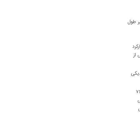
ر طول
رکرد
 از
دیکی
ل فن های قدرتمند خود، صدای زیادی تولید می کنند (حدود ۷۶
ی