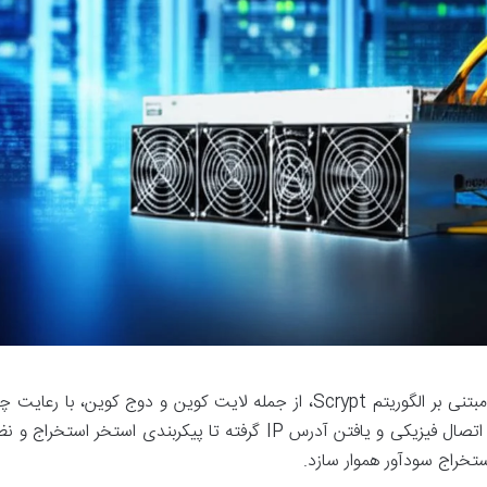
راه اندازی ماینر L3++ برای استخراج رمزارزهای مبتنی بر الگوریتم Scrypt، از جمله لایت کوین و دوج کوین، با
ساده و مشخص امکان پذیر است. این فرآیند، از اتصال فیزیکی و یافتن آدرس IP گرفته تا پیکربندی استخر است
تخراج سودآور هموار سازد.