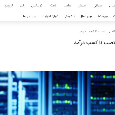
تال
صرافی
استخر
سایت
شبکه
کوینکس
تتر
کریپتو
ت
رویدادها
بین الملل
تندرستی
درباره اخبار ما
ارتباط با ما