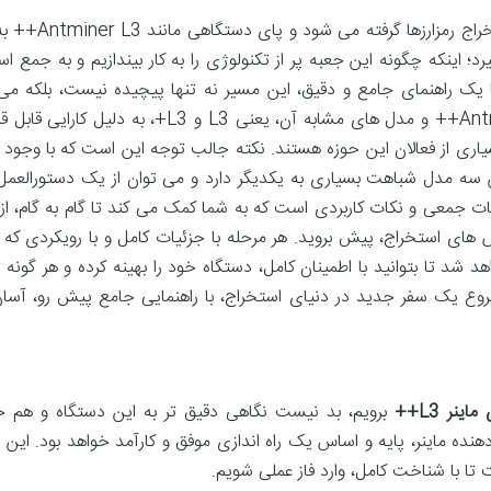
وقتی تصمیم به ورود به دنیای هیجان انگیز استخراج رمزا
؛ اینکه چگونه این جعبه پر از تکنولوژی را به کار بیندازیم و به جمع ا
 یک راهنمای جامع و دقیق، این مسیر نه تنها پیچیده نیست، بلکه می 
بسیار رضایت بخش و آموزنده باشد. Antminer L3++ و مدل های مشابه آن، یعنی L3 و L3+، به دل
ان مورد توجه بسیاری از فعالان این حوزه هستند. نکته جالب توجه این است که با وجو
ن سه مدل شباهت بسیاری به یکدیگر دارد و می توان از یک دستورالعمل
یات جمعی و نکات کاربردی است که به شما کمک می کند تا گام به گام، از
 های استخراج، پیش بروید. هر مرحله با جزئیات کامل و با رویکردی که ش
د شد تا بتوانید با اطمینان کامل، دستگاه خود را بهینه کرده و هر گونه
شروع یک سفر جدید در دنیای استخراج، با راهنمایی جامع پیش رو، آسان 
اینر L3++
برویم، بد نیست نگاهی دقیق تر به این دستگاه و هم خا
نده ماینر، پایه و اساس یک راه اندازی موفق و کارآمد خواهد بود. این
ست تا با شناخت کامل، وارد فاز عملی شویم.