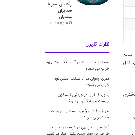
راهنمای صفر تا
صد برای
مبتدیان
1404/08/10
نظرات کاربران
یکسان است.
 دیگر نیز قابل
سعیده خطیب زاده
در
آیا سینک استیل زود
خراب می شود؟
مهران رسولی
در
آیا سینک استیل زود
خراب می شود؟
یشتری
رسول خالقیان
در
جرثقیل تلسکوپی
چیست و چه کاربردی دارد؟
سها گلرخ
در
جرثقیل تلسکوپی چیست و
ه
چه کاربردی دارد؟
گرشاسپ نصراللهی
در
توقف در تجارت
خارجی بی معنا است، فقط راهکارها تغییر