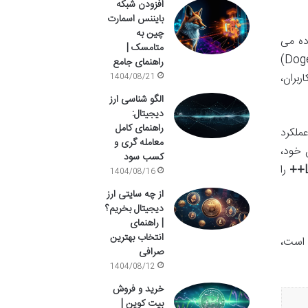
افزودن شبکه
بایننس اسمارت
چین به
هدف استخراج رمزارزهایی که از الگوریتم Scrypt استفاده می
متامسک |
کنند، طراحی شده است. بارزترین ویژگی این دستگاه، توانایی آن در استخراج لایت کوین (Litecoin) و دوج کوین (Dogecoin)
راهنمای جامع
 کاربران،
1404/08/21
الگو شناسی ارز
دیجیتال:
راهنمای کامل
 بر ثانیه (MH/s) و مصرف برقی حدود 942 وات، عملکرد
معامله گری و
 خود،
کسب سود
را
1404/08/16
از چه سایتی ارز
دیجیتال بخریم؟
| راهنمای
انتخاب بهترین
 یکسان است،
صرافی
1404/08/12
خرید و فروش
بیت کوین |