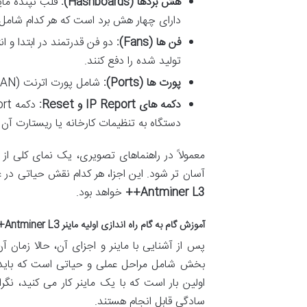
هش بردها (Hashboards):
دارای چهار هش برد است که هر کدام شامل تعداد ز
فن ها (Fans):
دو فن قدرتمند در ابتدا و ان
تولید شده را دفع کنند.
پورت ها (Ports):
شامل پورت اترنت (LAN) برای اتصال به شبکه، و پورت های تغذیه برای اتصال کابل های برق.
دکمه های IP Report و Reset:
دستگاه به تنظیمات کارخانه یا ریستارت آن
معمولاً در راهنماهای تصویری، یک نمای کلی از م
آسان تر شود. این اجزا، هر کدام نقش حیاتی در 
Antminer L3++
خواهد بود.
آموزش گام به گام راه اندازی اولیه ماینر Antminer L3++
پس از آشنایی با ماینر و اجزای آن، حالا زمان آن
بخش شامل مراحل عملی و حیاتی است که باید با
اولین بار است که با یک ماینر کار می کنید، ن
سادگی قابل انجام هستند.