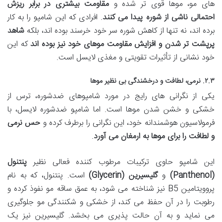
های مو، موها قوی تر شده و
مقاومت بیشتری در برابر ریزش
احتمالی ناشی از شوره پیدا می کنند
. افرادی که این شامپو را به کار
برده اند، نه تنها از کاهش شوره سر خود خرسند بوده اند، بلکه
شاهد
پرپشت تر شدن و افزایش مقاومت موهای خود نیز بوده اند
که این
خود نشانی از تأثیرات تقویتی و مغذی لایسل است.
۲.۳. نرمی، لطافت و درخشندگی بی نظیر موها
یکی از نگرانی های رایج در مورد شامپوهای ضدشوره، ترس از
خشکی و خشن شدن موها است. اما شامپو ضدشوره لایسل، با
فرمولاسیون هوشمندانه خود، این نگرانی را برطرف کرده و
حس نرمی
و لطافت را برای موها به ارمغان می آورد
.
این شامپو حاوی ترکیبات مرطوب کننده فعالی نظیر
پنتنول
(Panthenol)
و
گلیسیرین (Glycerin)
است. پنتنول، که به نام
پروویتامین B5 نیز شناخته می شود، به عمق ساقه مو نفوذ کرده و
رطوبت را در آن حفظ می کند، از خشکی و شکنندگی مو جلوگیری
می نماید و به آن حالت پذیری می بخشد. گلیسیرین نیز یک