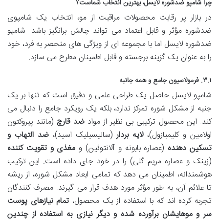
چرا شامپو ضدشوره لایسل، بهترین انتخاب شماست؟
در بازار پر رقابت محصولات مراقبت از مو، انتخاب یک شامپوی
ضدشوره مؤثر و قابل اعتماد می تواند چالش برانگیز باشد. شامپو
ضدشوره لایسل اما با مجموعه ای از ویژگی های منحصر به فرد، خود
را به عنوان یک گزینه برجسته و قابل اطمینان مطرح می سازد.
۳.۱. فرمولاسیون جامع و همه جانبه
شامپو لایسل حاصل یک طراحی علمی و دقیق است که تنها بر یک
جنبه از مشکل شوره تمرکز ندارد، بلکه یک رویکرد جامع را دنبال می
کند. این محصول ترکیبی بی نظیر از مواد
ضد قارچ
(مانند پیروکتون
اولامین و کلیمبازول)،
لایه بردار
(سالیسیلیک اسید)،
ضد التهاب و
تسکین دهنده
(عصاره بابونه و آلانتوئین) و
مغذی و تقویت کننده
(زینک و عصاره مریم گلی) را در خود جای داده است. این ترکیب
هوشمندانه، اطمینان می دهد که تمامی ابعاد مشکل شوره، از ریشه
تا علائم آن، به طور مؤثر مورد هدف قرار می گیرند. مصرف کنندگان
تجربه کرده اند که با استفاده از یک محصول،
تمام نیازهای پوست
سر و موهایشان برآورده شده و دیگر نیازی به استفاده از چندین