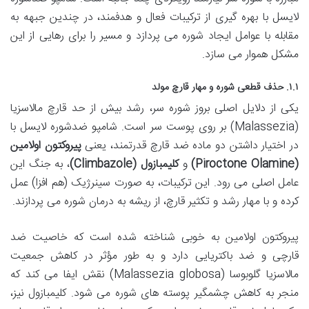
لایسل با بهره گیری از ترکیبات فعال و هدفمند، در چندین جبهه به
مقابله با عوامل ایجاد شوره می پردازد و مسیر را برای رهایی از این
مشکل هموار می سازد.
۱.۱. حذف قطعی شوره و مهار قارچ مولد
یکی از دلایل اصلی بروز شوره سر، رشد بیش از حد قارچ مالاسزیا
(Malassezia) بر روی پوست سر است. شامپو ضدشوره لایسل با
در اختیار داشتن دو ماده ضد قارچ قدرتمند، یعنی
پیروکتون اولامین
(Piroctone Olamine)
و
کلیمبازول (Climbazole)
، به جنگ این
عامل اصلی می رود. این ترکیبات، به صورت سینرژیک (هم افزا) عمل
کرده و با مهار رشد و تکثیر قارچ، از ریشه به درمان شوره می پردازند.
پیروکتون اولامین به خوبی شناخته شده است که خاصیت ضد
قارچی و ضد باکتریایی دارد و به طور مؤثر در کاهش جمعیت
مالاسزیا گلوبوسا (Malassezia globosa) نقش ایفا می کند که
منجر به کاهش چشمگیر پوسته های شوره می شود. کلیمبازول نیز،