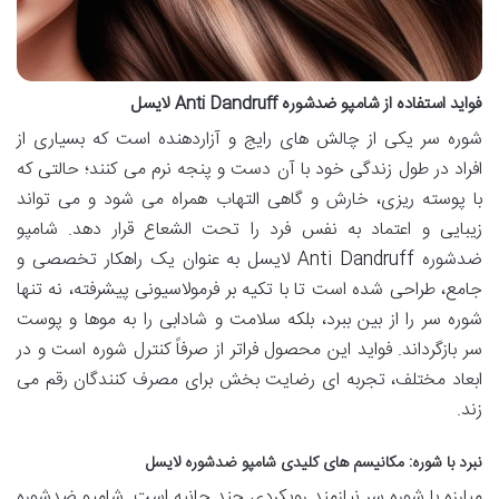
فواید استفاده از شامپو ضدشوره Anti Dandruff لایسل
شوره سر یکی از چالش های رایج و آزاردهنده است که بسیاری از
افراد در طول زندگی خود با آن دست و پنجه نرم می کنند؛ حالتی که
با پوسته ریزی، خارش و گاهی التهاب همراه می شود و می تواند
زیبایی و اعتماد به نفس فرد را تحت الشعاع قرار دهد. شامپو
ضدشوره Anti Dandruff لایسل به عنوان یک راهکار تخصصی و
جامع، طراحی شده است تا با تکیه بر فرمولاسیونی پیشرفته، نه تنها
شوره سر را از بین ببرد، بلکه سلامت و شادابی را به موها و پوست
سر بازگرداند. فواید این محصول فراتر از صرفاً کنترل شوره است و در
ابعاد مختلف، تجربه ای رضایت بخش برای مصرف کنندگان رقم می
زند.
نبرد با شوره: مکانیسم های کلیدی شامپو ضدشوره لایسل
مبارزه با شوره سر نیازمند رویکردی چند جانبه است. شامپو ضدشوره