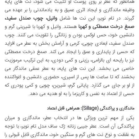
همانطور که عطر بر روی پوست او تثبیت می شود، نت های پایه
وظیفه ماندگاری و ایجاد اثری عمیق و به یادماندنی را بر عهده می
گیرند. در تام نویر، این نت ها شامل
وانیل، چوب صندل سفید،
صمغ درخت مصطکی و کهربا
هستند. وانیل و کهربا با شیرینی گرم و
دلنشین خود، حس لوکس بودن و زنانگی را تقویت می کنند. چوب
صندل سفید، ابعادی چوبی، کرمی و آرامش بخش به عطر می افزاید
که حسی از پایداری و عمق را ایجاد می کند. صمغ درخت مصطکی
نیز با رایحه ای بالزامی، رزینی و کمی دودی، به این ترکیب مرموزیت
خاصی می بخشد. این نت های پایه، به عطر عمقی ماندگار می
بخشند که تا ساعت ها پس از اسپری، حضوری دلنشین و اغواکننده
از او بر جای می گذارد. پایانی گرم، شیرین، چوبی و کمی پودری که
حسی از اعتماد به نفس و کاریزما را به او هدیه می دهد.
ماندگاری و پراکندگی (Sillage): همراهی قابل اعتماد
یکی از مهم ترین ویژگی ها در انتخاب عطر، ماندگاری و میزان
پراکندگی آن است. عطر جیبی زنانه ژک ساف مدل تام نویر، با توجه
به غلظت و نوع نت های گرم و سنگین خود، ماندگاری قابل قبولی را