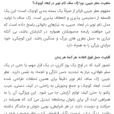
ماهیت عطر جیبی: چرا ژک ساف تام نویر در ابعاد کوچک؟
مفهوم عطر جیبی فراتر از صرفاً یک بسته بندی کوچک است؛ این یک
فلسفه از دسترسی پذیری و انعطاف پذیری است. ژک ساف با تولید
مدل تام نویر در ابعاد جیبی، به نیازهای بانوانی پاسخ داده است که
می خواهند رایحه محبوبشان همواره در کنارشان باشد، بی آنکه
نیازی به حمل بطری های بزرگ و سنگین باشد. این کوچکی، خود
مزایای بزرگی را به همراه دارد.
قابلیت حمل فوق العاده: هر کجا، هر زمان
تصور کنید که در اوج یک روز کاری، در یک قرار مهم، یا حتی در یک
سفر طولانی، نیاز به تجدید حس تازگی و اعتماد به نفس دارید. عطر
جیبی ژک ساف تام نویر دقیقاً برای همین لحظات طراحی شده
است. ابعاد کوچک و جمع وجورش به راحتی در کیف دستی، جیب
پالتو یا حتی کیف لوازم آرایش جا می شود. این ویژگی، آن را به
همراهی ایده آل برای بانوان پرمشغله تبدیل می کند که همیشه در
حرکتند و دوست دارند در هر شرایطی، بویی خوش و ماندگار داشته
باشند. دیگر نیازی نیست نگران فراموش کردن عطر محبوب خود در