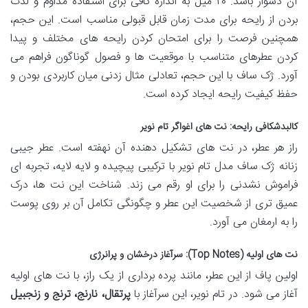
آن دشوار باشد. ۲۰ میل به اندازه کافی برای استفاده مداوم و لذت
بردن از رایحه برای مدت زمان قابل قبولی مناسب است. این حجم،
همچنین فرصت را برای امتحان کردن رایحه های مختلف و پیدا
کردن عطرهای متناسب با موقعیت ها و فصول گوناگون فراهم می
آورد. ژک ساف با این حجم، تعادلی مثال زدنی میان کاربردی بودن و
حفظ کیفیت رایحه ایجاد کرده است.
کالبدشکافی رایحه: نت های اغواگر تام نویر
راز هر عطر، در نت های تشکیل دهنده آن نهفته است. عطر جیبی
زنانه ژک ساف مدل تام نویر با ترکیبی پیچیده و لایه لایه، تجربه ای
فراموش نشدنی را برای او رقم می زند. شناخت این نت ها، درک
عمیق تری از شخصیت این عطر و چگونگی تکامل آن بر روی پوست
را به ارمغان می آورد.
نت های اولیه (Top Notes): سرآغاز درخشان و پرانرژی
اولین پاف از این عطر، مانند پرده برداری از یک راز، با نت های اولیه
آغاز می شود. در تام نویر، این سرآغاز با
پرتقال، نارنج، ترنج و زنجبیل