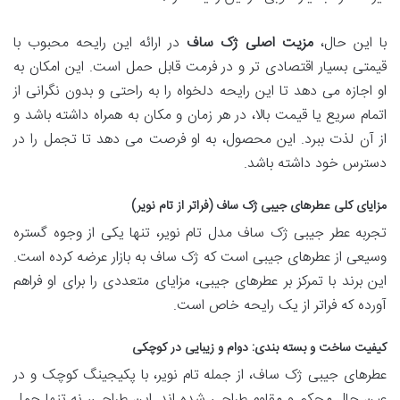
با این حال،
مزیت اصلی ژک ساف
در ارائه این رایحه محبوب با
قیمتی بسیار اقتصادی تر و در فرمت قابل حمل است. این امکان به
او اجازه می دهد تا این رایحه دلخواه را به راحتی و بدون نگرانی از
اتمام سریع یا قیمت بالا، در هر زمان و مکان به همراه داشته باشد و
از آن لذت ببرد. این محصول، به او فرصت می دهد تا تجمل را در
دسترس خود داشته باشد.
مزایای کلی عطرهای جیبی ژک ساف (فراتر از تام نویر)
تجربه عطر جیبی ژک ساف مدل تام نویر، تنها یکی از وجوه گستره
وسیعی از عطرهای جیبی است که ژک ساف به بازار عرضه کرده است.
این برند با تمرکز بر عطرهای جیبی، مزایای متعددی را برای او فراهم
آورده که فراتر از یک رایحه خاص است.
کیفیت ساخت و بسته بندی: دوام و زیبایی در کوچکی
عطرهای جیبی ژک ساف، از جمله تام نویر، با پکیجینگ کوچک و در
عین حال محکم و مقاوم طراحی شده اند. این طراحی، نه تنها حمل