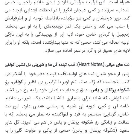
همراه است. این ترکیب مرکباتی تازه و تندی ملایم زنجبیل، حسی
شاداب، سرزنده و کمی هیجان انگیز را در لحظات ابتدایی ایجاد می
کند. بوی درخشان و کمی تیز مرکبات، بلافاصله توجه او و اطرافیانش
را جلب می کند و حس یک آغاز نویدبخش را به او می بخشد.
زنجبیل با گرمای خاص خود، لایه ای از پیچیدگی را به این تازگی
اولیه اضافه می کند، حسی که نه تنها بیدارکننده است، بلکه او را برای
لایه های عمیق تر و گرم تر عطر آماده می سازد.
نت های میانی (Heart Notes): قلب تپنده گل ها و شیرینی دل نشین کولفی
پس از محو شدن نت های اولیه، قلب تپنده عطر خود را آشکار می
کند. اینجاست که ژک ساف تام نویر با ترکیبی بی نظیر از
کولفی، رز،
شکوفه پرتقال و یاس
، عمق و جذابیت اصلی خود را به رخ می کشد.
نت کولفی، که شاید برای بسیاری ناآشنا باشد، یک شیرینی ملایم،
خامه ای و کمی ادویه ای شبیه به بستنی هندی دارد. این نت
خاص، گرمایی منحصر به فرد و اغواکننده به عطر می بخشد که با
لطافت و زنانگی رز، شکوفه پرتقال و یاس در هم می آمیزد. گل های
سفید (شکوفه پرتقال و یاس) حسی از پاکی و طراوت گلی را به