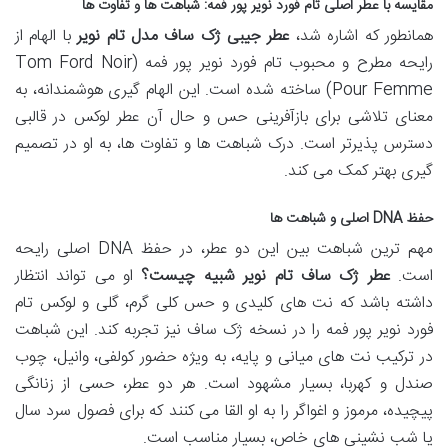
مقایسه با عطر اصلی تام فورد نویر پور فمه: شباهت ها و تفاوت ها
همانطور که اشاره شد،
عطر جیبی ژک ساف مدل تام نویر
با الهام از
رایحه مطرح و محبوب تام فورد نویر پور فمه (Tom Ford Noir
Pour Femme) ساخته شده است. این الهام گیری هوشمندانه، به
معنای تلاشی برای بازآفرینی حس و حال آن عطر لوکس در قالبی
دسترس پذیرتر است. درک شباهت ها و تفاوت ها، به او در تصمیم
گیری بهتر کمک می کند.
حفظ DNA اصلی و شباهت ها
مهم ترین شباهت بین این دو عطر، در حفظ DNA اصلی رایحه
است.
عطر ژک ساف تام نویر شبیه چیست؟
او می تواند انتظار
داشته باشد که نت های کلیدی و حس کلی گرم، گلی و لوکس تام
فورد نویر پور فمه را در نسخه ژک ساف نیز تجربه کند. این شباهت
در ترکیب نت های میانی و پایه، به ویژه حضور کولفی، وانیل، چوب
صندل و کهربا، بسیار مشهود است. هر دو عطر، حسی از زنانگی
پیچیده، مرموز و اغواگر را به او القا می کنند که برای فصول سرد سال
یا شب نشینی های خاص، بسیار مناسب است.