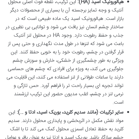
هیالورونیک اسید (HA):
این ترکیب، نقطه قوت اصلی محلول
آنتیک و وجه تمایز برجسته آن با بسیاری از محصولات دیگر
بازار است. هیالورونیک اسید یک ماده طبیعی است که در
ساختار چشم انسان نیز یافت می شود و توانایی بی نظیری در
جذب و حفظ رطوبت دارد. وجود HA در محلول لنز آنتیک
باعث می شود که لنزها در طول مدت نگهداری و حتی پس از
قرار گرفتن در چشم، رطوبت خود را به خوبی حفظ کنند. این
ویژگی به طور چشمگیری از خشکی، خارش و سوزش چشم
جلوگیری می کند، به ویژه برای افرادی که چشم های حساسی
دارند یا ساعات طولانی از لنز استفاده می کنند، این قابلیت می
تواند تجربه ای بسیار راحت تر را فراهم آورد. حس تازگی و
نرمی لنز در چشم، اغلب مدیون حضور این ترکیب ارزشمند
است.
سایر ترکیبات (مانند سدیم کلرید، بوریک اسید، ادتا و …):
این
مواد نقش مکمل در اثربخشی و پایداری محلول دارند. سدیم
کلرید به حفظ تعادل اسمزی محلول کمک می کند تا با اشک
چشم سازگار باشد. بوریک اسید و ادتا نیز به عنوان بافر و عوامل