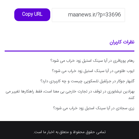
Copy URL
نظرات کاربران
رهام پورباقری
در
آیا سینک استیل زود خراب می شود؟
ایوب طلوعی
در
آیا سینک استیل زود خراب می شود؟
گلبهار جوکار
در
جرثقیل تلسکوپی چیست و چه کاربردی دارد؟
بهرادین نیشابوری
در
توقف در تجارت خارجی بی معنا است، فقط راهکارها تغییر می
کنند
زری سجادی
در
آیا سینک استیل زود خراب می شود؟
تمامی حقوق محفوظ و متعلق به اخبار ما است.