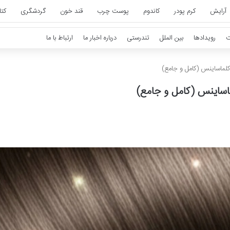
آرایش
کرم پودر
کاندوم
پوست چرب
قند خون
گردشگری
کت
ت
رویدادها
بین الملل
تندرستی
درباره اخبار ما
ارتباط با ما
کلماساینس (کامل و جامع)
اساینس (کامل و جامع)