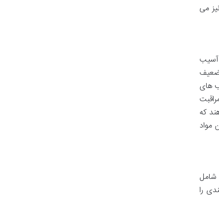
یز می
 آسیب
 ضعیف
ب های
راقبت
ند که
 مواد
 شامل
دی را