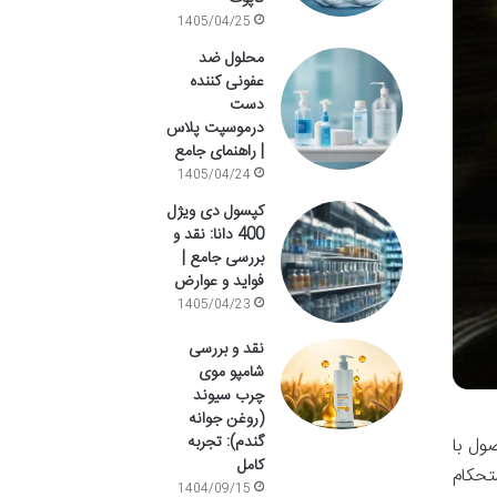
1405/04/25
محلول ضد
عفونی کننده
دست
درموسپت پلاس
| راهنمای جامع
1405/04/24
کپسول دی ویژل
400 دانا: نقد و
بررسی جامع |
فواید و عوارض
1405/04/23
نقد و بررسی
شامپو موی
چرب سیوند
(روغن جوانه
گندم): تجربه
ول با
کامل
تحکام
1404/09/15