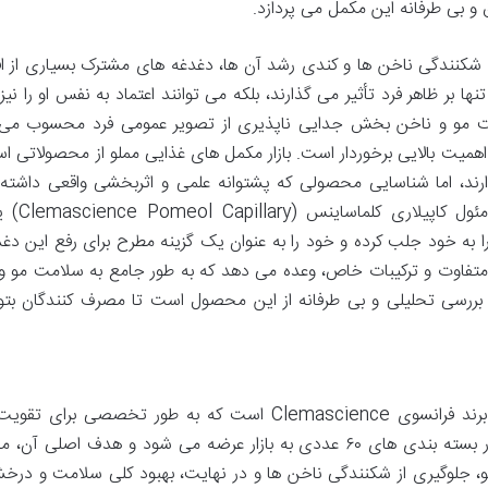
 و بی طرفانه این مکمل می پردازد.
شکنندگی ناخن ها و کندی رشد آن ها، دغدغه های مشترک بسیاری از افر
ا بر ظاهر فرد تأثیر می گذارند، بلکه می توانند اعتماد به نفس او را نی
لامت مو و ناخن بخش جدایی ناپذیری از تصویر عمومی فرد محسوب می
ز اهمیت بالایی برخوردار است. بازار مکمل های غذایی مملو از محصولاتی ا
رند، اما شناسایی محصولی که پشتوانه علمی و اثربخشی واقعی داشته 
نیازمند تحقیق و بررسی دقیق است.
به خود جلب کرده و خود را به عنوان یک گزینه مطرح برای رفع این دغد
 متفاوت و ترکیبات خاص، وعده می دهد که به طور جامع به سلامت مو و
بررسی تحلیلی و بی طرفانه از این محصول است تا مصرف کنندگان بتوان
قرص پومئول کاپیلاری کلماساینس محصولی از برند فرانسوی Clemascience است که به طور تخصصی بر
ناخن فرموله شده است. این مکمل تغذیه ای در بسته بندی های ۶۰ عددی به بازار عرضه می شود و هدف اصلی آ
 جلوگیری از شکنندگی ناخن ها و در نهایت، بهبود کلی سلامت و درخ