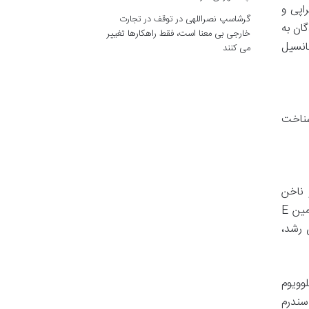
اپی و
گرشاسپ نصراللهی
در
توقف در تجارت
گان به
خارجی بی معنا است، فقط راهکارها تغییر
تانسیل
می کنند
شناخت
 ناخن
است، به ویتامین ها و مواد معدنی خاصی مانند بیوتین (ویتامین B7/H)، روی (زینک)، آهن، ویتامین های گروه B، ویتامین E
 رشد،
وویوم
و سندرم