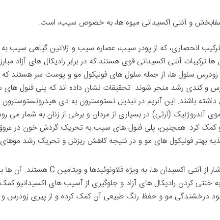
 شفابخش و آنتی اکسیدانی میوه ها، به خصوص سیب، است.
رکیب انحصاری، که از پودر سیب، عصاره سیب و ژلاتین گیاهی سیب ب
ها ترکیبات آنتی اکسیدانی قوی هستند که در برابر رادیکال های آزاد مبارز
ری زودرس سلول ها، از جمله سلول های فولیکول مو و پوست سر هستند که
س و کندی رشد منجر شوند. تحقیقات نشان داده اند که پلی فنول های
یم 5-آلفا ردوکتاز نقش داشته باشند. این آنزیم در تبدیل تستوسترون به دی هیدروتستوسترون
وی آندروژنیک (ارثی) در بسیاری از مردان و برخی از زنان به شمار می رود.
مو کمک کرد. همچنین، پلی فنول های سیب به تحریک گردش خون در عروق
ه بهتر فولیکول های مو و در نتیجه کاهش ریزش و تحریک رشد موهای
این میوه ها نیز سرشار از آنتی اکسیدان ها، به ویژه فلاونوئیدها و ویتامین C هستند. آن ها 
 خنثی کردن رادیکال های آزاد و جلوگیری از آسیب های اکسیداتیو کمک
بهبود درخشندگی مو و حفظ رنگ طبیعی آن کمک کرده و از پیری زودرس و 