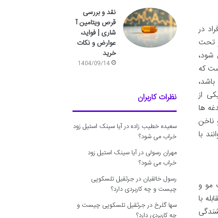
نقد و بررسی
قرص ویتامین آ
اد در
شاری | فواید،
ز تحت
عوارض و نکات
خرید
 شود،
1404/09/14
ست که
باشد،
 قرص پومئول کاپیلاری کلماساینس (Clemascience Pomeol Capillary) یکی از
نظرات کاربران
غه ها
 ناخن
سعیده خطیب زاده
در
آیا سینک استیل زود
ند با
خراب می شود؟
مهران رسولی
در
آیا سینک استیل زود
خراب می شود؟
رسول خالقیان
در
جرثقیل تلسکوپی
ای تقویت مو و
چیست و چه کاربردی دارد؟
ن، مقابله با
سها گلرخ
در
جرثقیل تلسکوپی چیست و
شندگی
چه کاربردی دارد؟