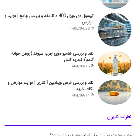
کپسول دی ویژل 400 دانا: نقد و بررسی جامع | فواید و
عوارض
1405/04/23
نقد و بررسی شامپو موی چرب سیوند (روغن جوانه
گندم): تجربه کامل
1404/09/15
نقد و بررسی قرص ویتامین آ شاری | فواید، عوارض و
نکات خرید
1404/09/14
نظرات کاربران
مونا بروجردی
در
آیا سینک استیل زود خراب می شود؟