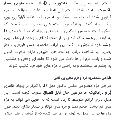
است. مژه مصنوعی مکس فاکتور مدل D، از الیاف
مصنوعی بسیار
باکیفیت
ساخته شده است. این الیاف، با دقت و ظرافت خاصی
فرآوری شده اند تا حسی سبک و طبیعی را به هنگام قرارگیری روی
پلک ایجاد کنند. برخلاف برخی مژه های مصنوعی بی کیفیت که
ممکن است احساس سنگینی یا ناراحتی ایجاد کنند، الیاف مدل D
به گونه ای هستند که فرد پس از مدت کوتاهی، وجود آن ها را روی
چشم خود فراموش می کند. این الیاف، علاوه بر حس طبیعی، از نظر
بصری نیز شباهت زیادی به مژه های طبیعی دارند؛ براقیت کنترل
شده و بافت نرم آن ها باعث می شود تا جلوه ای واقعی و دلنشین
به چشم ها ببخشند و به راحتی با مژه های خود فرد ترکیب شوند.
طراحی منحصربه فرد و فرم دهی بی نظیر
طراحی مژه مصنوعی مکس فاکتور مدل D، با تمرکز بر ایجاد ظاهری
پُر و دراماتیک اما در عین حال قابل انطباق
صورت گرفته است. این
مدل دارای تراکم متوسط تا زیاد است که به خوبی می تواند به مژه
های کم پشت حجم دهد و مژه های کوتاه را بلندتر نشان دهد. طول
مژه ها در این مدل به گونه ای طراحی شده که از گوشه داخلی چشم