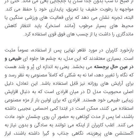
از صبح تا شب بدون جدا شدن یا جابجایی باقی می ماند. حتی در
مواجهه با رطوبت خفیف یا تعریق، پایداری خود را حفظ می کند.
البته، تجربه نشان می دهد که برای فعالیت های ورزشی سنگین یا
محیط های بسیار مرطوب (مانند استخر)، باید انتظار کاهش
ماندگاری را داشت یا از چسب های فوق قوی استفاده کرد.
بازخورد کاربران در مورد ظاهر نهایی پس از استفاده، عموماً مثبت
است. بسیاری معتقدند که این مدل، به چشم ها جلوه ای
طبیعی و
در عین حال برجسته
می بخشد. یعنی به اندازه ای پُر و بلند هست
که نگاه را تغییر دهد، اما نه به شکلی که کاملاً مصنوعی به نظر رسد و
برای آرایش های روزانه نیز قابل استفاده باشد. این تعادل، دلیل
اصلی محبوبیت مدل D در میان افرادی است که به دنبال افزایش
زیبایی طبیعی خود هستند. افرادی که برای اولین بار از مژه مصنوعی
استفاده می کنند، ممکن است در ابتدا کمی احساس عجیبی داشته
باشند، اما پس از مدت کوتاهی به حضور آن روی چشمان خود عادت
می کنند. اغلب کاربران از اینکه می توانند به سادگی و بدون نیاز به
اکستنشن های پرهزینه، نگاهی جذاب و گیرا داشته باشند، ابراز