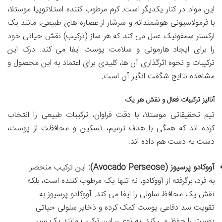
این مواد در کنار یکدیگر است. کرم مرطوب کننده استلاتوپیا موستلا،
با فرمولاسیونی هوشمندانه و سرشار از عصاره های طبیعی، مانند یک
ارکستر سمفونیک عمل می کند که هر ساز (ترکیب) نقش حیاتی خود
را برای ایجاد هارمونی و سلامت پوست ایفا می کند. درک این
ترکیبات و نحوه اثرگذاری آن ها، کلیدی برای اعتماد به این محصول و
مشاهده نتایج شگفت انگیز آن است.
آنالیز ترکیبات فعال و نقش هر یک
تیم تحقیقاتی موستلا، با دقت فراوان، ترکیبات طبیعی را انتخاب
کرده اند که همگی با هدف ترمیم، تسکین و محافظت از پوست،
دست به دست هم داده اند:
آووکادو پرسیوز (Avocado Perseose):
این ترکیب منحصر
به فرد، برگرفته از آووکادو، نه تنها یک مرطوب کننده است، بلکه
نقش یک محافظ سلولی را ایفا می کند. آووکادو پرسیوز به
تقویت سد دفاعی پوست کمک کرده و ذخایر سلولی حیاتی
پوست را حفظ می کند. به نوعی، این ترکیب مانند یک سپر