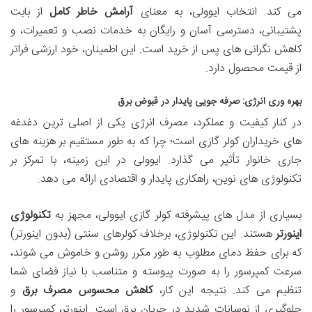
می کند. انتخاب ایوولی، به معنای
آرامش خاطر کامل
از بابت
پشتیبانی، دسترسی آسان و رایگان به خدمات نصب و تعمیرات، و
کاهش نگرانی های پس از خرید است. این اطمینان، خود ارزشی فراتر
از قیمت محصول دارد.
بهره وری انرژی: صرفه جویی پایدار در قبوض برق
در کنار کیفیت و عملکرد، مصرف انرژی یکی از اصلی ترین دغدغه
های خریداران کولر گازی است؛ چرا که به طور مستقیم بر هزینه های
جاری خانوار تأثیر می گذارد. ایوولی در این زمینه، با تمرکز بر
تکنولوژی های نوین، راهکاری پایدار و اقتصادی ارائه می دهد.
بسیاری از مدل های پیشرفته کولر گازی ایوولی، مجهز به
تکنولوژی
اینورتر
هستند. این تکنولوژی، برخلاف کولرهای سنتی (بدون اینورتر)
که برای حفظ دمای مطلوب به طور مکرر روشن و خاموش می شوند،
سرعت کمپرسور را به صورت پیوسته و متناسب با نیاز فضای شما
تنظیم می کند. نتیجه این کار،
کاهش محسوس مصرف برق
و
جلوگیری از نوسانات شدید در جریان برق است. اینورتر، کمپرسور را