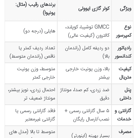
برندهای رقیب (مثال:
ویژگی
کولر گازی ایوولی
یونیوا)
نوع
GMCC توشیبا، کوپلند،
هایلی (درجه دو)
کمپرسور
کالترون (کیفیت عالی)
رادیاتور
دو ردیفه کامل (راندمان
تعداد ردیف کمتر یا
کندانسور
بالا)
ناقص (راندمان متوسط)
کیفیت
بالا، وزن یونیت خارجی
متوسط، وزن یونیت
متریال
بیشتر
خارجی کمتر
پنل
ضد زردی، کم صدا، مونتاژ
احتمال زردی، نویز بیشتر،
داخلی
دقیق
مونتاژ ضعیف تر
گارانتی و
۵ سال گارانتی رسمی +
فاقد گارانتی رسمی یا
خدمات
نصب/ارسال رایگان
گارانتی غیرمعتبر
مصرف
متوسط تا بالا (مدل های
بسیار بهینه (اینورتر)