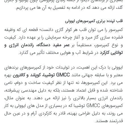
بسیاری از برندهای دیگر، از جمله رقبای پرفروشی چون یونیوا و جنرال
گلد، ارائه می دهد که در ادامه به تفصیل به آن ها می پردازیم.
قلب تپنده: برتری کمپرسورهای ایوولی
کمپرسور را می توان قلب هر کولر گازی دانست؛ قطعه ای که وظیفه
فشرده سازی گاز مبرد و آغاز چرخه سرمایش را بر عهده دارد. کیفیت
و نوع کمپرسور، مستقیماً بر
عمر مفید دستگاه، راندمان انرژی و
توانایی کارکرد
در شرایط آب و هوایی مختلف تأثیر می گذارد.
ایوولی با درک این اهمیت، در تولیدات خود از کمپرسورهای برندهای
معتبر و با سابقه جهانی مانند
GMCC توشیبا، کوپلند و کالترون
بهره
می برد. این کمپرسورها، نه تنها از نظر کیفیت ساخت و دوام، نامی
شناخته شده و قابل اعتماد هستند، بلکه به دلیل مهندسی پیشرفته،
راندمان انرژی بسیار بالاتری را نیز ارائه می دهند. به عنوان مثال،
کمپرسورهای GMCC توشیبا که در بسیاری از مدل های ایوولی به کار
می روند، به دلیل طراحی بهینه، قادر به کارکردی آرام و در عین حال
قدرتمند هستند.