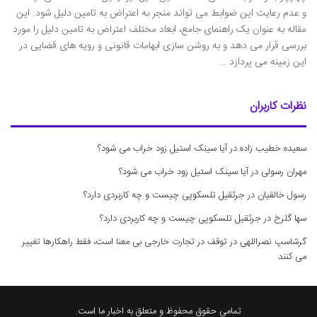
و عدم رعایت این ضوابط می تواند منجر به اعتراض به تامین دلیل شود. این
مقاله به عنوان یک راهنمای جامع، ابعاد مختلف اعتراض به تامین دلیل را مورد
بررسی قرار می دهد و به روشن سازی ابهامات قانونی و رویه های قضایی در
این زمینه می پردازد …
نظرات کاربران
سعیده خطیب زاده
در
آیا سینک استیل زود خراب می شود؟
مهران رسولی
در
آیا سینک استیل زود خراب می شود؟
رسول خالقیان
در
جرثقیل تلسکوپی چیست و چه کاربردی دارد؟
سها گلرخ
در
جرثقیل تلسکوپی چیست و چه کاربردی دارد؟
گرشاسپ نصراللهی
در
توقف در تجارت خارجی بی معنا است، فقط راهکارها تغییر
می کنند
تمامی حقوق محفوظ و متعلق به اخبار ما است.