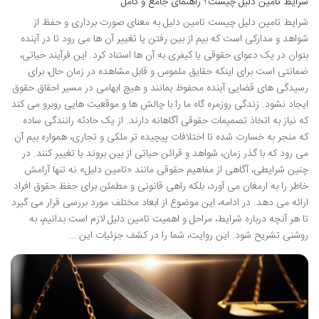
شرایط تامین دلیل چیست؟ راهنمای جامع و کامل
شرایط تامین دلیل چیست تامین دلیل به معنای صورت برداری و حفظ از
شواهد و مدارکی است که بیم از بین رفتن یا تغییر آن ها می رود تا در آینده
بتوان در یک دعوای حقوقی یا کیفری به آن ها استناد کرد. این فرآیند حیاتی،
ضمانتی است برای اینکه حقایق ملموس و قابل مشاهده در زمان حال، برای
رسیدگی های قضایی آینده محفوظ بمانند و هیچ ابهامی در مسیر احقاق حقوق
ایجاد نشود. زندگی روزمره گاه ما را با چالش ها و موقعیت هایی روبرو می کند
که نیاز به اتخاذ تصمیمات حقوقی آگاهانه دارند. از یک حادثه رانندگی ساده
که منجر به خسارت شده تا اختلافات پیچیده تر ملکی و تجاری، همواره بیم آن
می رود که با گذر زمان، شواهد و قرائن حیاتی از بین بروند یا تغییر کنند. در
چنین شرایطی، آگاهی از مفاهیم حقوقی مانند «تامین دلیل» نه تنها آرامش
خاطر را به ارمغان می آورد، بلکه راهی قانونی و مطمئن برای حفظ حقوق افراد
ارائه می دهد. در ادامه، این موضوع از ابعاد مختلف مورد بررسی قرار می گیرد
تا هر آنچه درباره شرایط، مراحل و اهمیت تامین دلیل لازم است بدانیم، به
روشنی تشریح شود. این روایت، شما را در کشف جزئیات این …