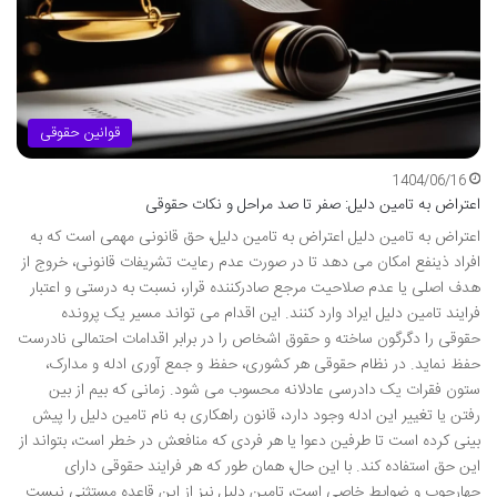
قوانین حقوقی
1404/06/16
اعتراض به تامین دلیل: صفر تا صد مراحل و نکات حقوقی
اعتراض به تامین دلیل اعتراض به تامین دلیل، حق قانونی مهمی است که به
افراد ذینفع امکان می دهد تا در صورت عدم رعایت تشریفات قانونی، خروج از
هدف اصلی یا عدم صلاحیت مرجع صادرکننده قرار، نسبت به درستی و اعتبار
فرایند تامین دلیل ایراد وارد کنند. این اقدام می تواند مسیر یک پرونده
حقوقی را دگرگون ساخته و حقوق اشخاص را در برابر اقدامات احتمالی نادرست
حفظ نماید. در نظام حقوقی هر کشوری، حفظ و جمع آوری ادله و مدارک،
ستون فقرات یک دادرسی عادلانه محسوب می شود. زمانی که بیم از بین
رفتن یا تغییر این ادله وجود دارد، قانون راهکاری به نام تامین دلیل را پیش
بینی کرده است تا طرفین دعوا یا هر فردی که منافعش در خطر است، بتواند از
این حق استفاده کند. با این حال، همان طور که هر فرایند حقوقی دارای
چهارچوب و ضوابط خاصی است، تامین دلیل نیز از این قاعده مستثنی نیست