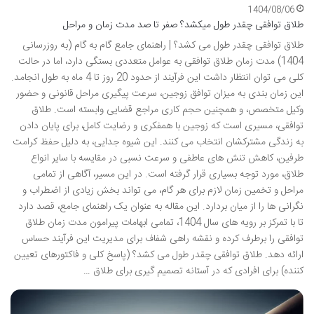
1404/08/06
طلاق توافقی چقدر طول میکشد؟ صفر تا صد مدت زمان و مراحل
طلاق توافقی چقدر طول می کشد؟ | راهنمای جامع گام به گام (به روزرسانی
1404) مدت زمان طلاق توافقی به عوامل متعددی بستگی دارد، اما در حالت
کلی می توان انتظار داشت این فرآیند از حدود 20 روز تا 4 ماه به طول انجامد.
این زمان بندی به میزان توافق زوجین، سرعت پیگیری مراحل قانونی و حضور
وکیل متخصص، و همچنین حجم کاری مراجع قضایی وابسته است. طلاق
توافقی، مسیری است که زوجین با همفکری و رضایت کامل، برای پایان دادن
به زندگی مشترکشان انتخاب می کنند. این شیوه جدایی، به دلیل حفظ کرامت
طرفین، کاهش تنش های عاطفی و سرعت نسبی در مقایسه با سایر انواع
طلاق، مورد توجه بسیاری قرار گرفته است. در این مسیر، آگاهی از تمامی
مراحل و تخمین زمان لازم برای هر گام، می تواند بخش زیادی از اضطراب و
نگرانی ها را از میان بردارد. این مقاله به عنوان یک راهنمای جامع، قصد دارد
تا با تمرکز بر رویه های سال 1404، تمامی ابهامات پیرامون مدت زمان طلاق
توافقی را برطرف کرده و نقشه راهی شفاف برای مدیریت این فرآیند حساس
ارائه دهد. طلاق توافقی چقدر طول می کشد؟ (پاسخ کلی و فاکتورهای تعیین
کننده) برای افرادی که در آستانه تصمیم گیری برای طلاق …