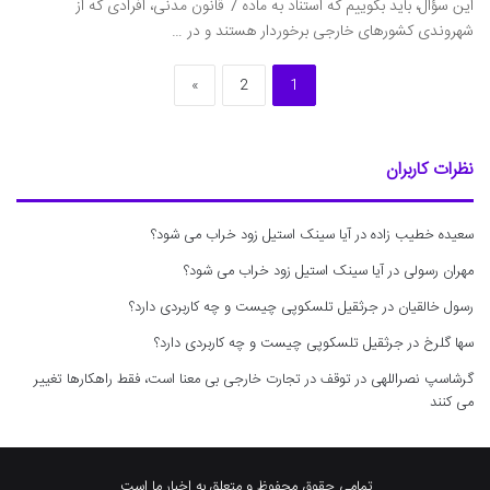
این سؤال، باید بگوییم که استناد به ماده 7 قانون مدنی، افرادی که از
شهروندی کشورهای خارجی برخوردار هستند و در …
»
2
1
نظرات کاربران
سعیده خطیب زاده
در
آیا سینک استیل زود خراب می شود؟
مهران رسولی
در
آیا سینک استیل زود خراب می شود؟
رسول خالقیان
در
جرثقیل تلسکوپی چیست و چه کاربردی دارد؟
سها گلرخ
در
جرثقیل تلسکوپی چیست و چه کاربردی دارد؟
گرشاسپ نصراللهی
در
توقف در تجارت خارجی بی معنا است، فقط راهکارها تغییر
می کنند
تمامی حقوق محفوظ و متعلق به اخبار ما است.