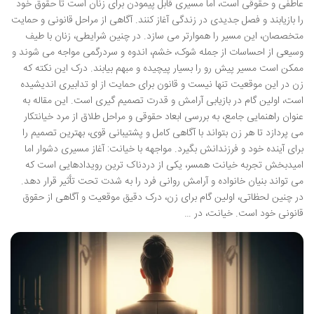
عاطفی و حقوقی است، اما مسیری قابل پیمودن برای زنان است تا حقوق خود
را بازیابند و فصل جدیدی در زندگی آغاز کنند. آگاهی از مراحل قانونی و حمایت
متخصصان، این مسیر را هموارتر می سازد. در چنین شرایطی، زنان با طیف
وسیعی از احساسات از جمله شوک، خشم، اندوه و سردرگمی مواجه می شوند و
ممکن است مسیر پیش رو را بسیار پیچیده و مبهم بیابند. درک این نکته که
زن در این موقعیت تنها نیست و قانون برای حمایت از او تدابیری اندیشیده
است، اولین گام در بازیابی آرامش و قدرت تصمیم گیری است. این مقاله به
عنوان راهنمایی جامع، به بررسی ابعاد حقوقی و مراحل طلاق از مرد خیانتکار
می پردازد تا هر زن بتواند با آگاهی کامل و پشتیبانی قوی، بهترین تصمیم را
برای آینده خود و فرزندانش بگیرد. مواجهه با خیانت: آغاز مسیری دشوار اما
امیدبخش تجربه خیانت همسر، یکی از دردناک ترین رویدادهایی است که
می تواند بنیان خانواده و آرامش روانی فرد را به شدت تحت تأثیر قرار دهد.
در چنین لحظاتی، اولین گام برای زن، درک دقیق موقعیت و آگاهی از حقوق
قانونی خود است. خیانت، در …