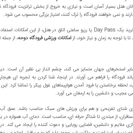
ان هتل بسیار آسان است و نیازی به خروج از بخش ترانزیت فرودگاه 
رند و نمی خواهند فرودگاه را ترک کنند، امتیاز بزرگی محسوب می شود.
مسافرانی که مهمان هتل نیستند، می توانند با خرید یک Day Pass یا رزرو ساعتی اتاق در هتل، از این امکانات ا
 با توجه به زمان و نیاز خود، از
امکانات ورزشی فرودگاه دوحه
، از جمله 
ایر استخرهای جهان متمایز می کند، چشم انداز بی نظیر آن است. دیو
 فرودگاه را فراهم می آورند. در اینجا، شنا کردن به تجربه ای هیجان 
، لحظه برخاستن یا فرود آمدن هواپیماهای غول پیکر را تماشا کرد. این 
ی عجیب و دلنشین را به ارمغان می آورد.
رای شنای تفریحی و هم برای ورزش های سبک مناسب باشد. عمق آب ن
مسافران، از مبتدی تا شناگر حرفه ای، مناسب است. دمای آب همواره در 
 ملایم و دلنشین، فضایی رویایی و دعوت کننده را ایجاد می کند. در 
حت برای استراحت و ریلکسیشن وجود دارد که به مسافران اجازه می د