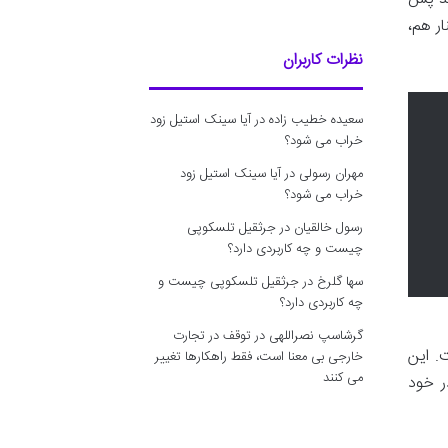
ر هم،
نظرات کاربران
سعیده خطیب زاده
در
آیا سینک استیل زود
خراب می شود؟
مهران رسولی
در
آیا سینک استیل زود
خراب می شود؟
رسول خالقیان
در
جرثقیل تلسکوپی
چیست و چه کاربردی دارد؟
سها گلرخ
در
جرثقیل تلسکوپی چیست و
چه کاربردی دارد؟
گرشاسپ نصراللهی
در
توقف در تجارت
 این
خارجی بی معنا است، فقط راهکارها تغییر
می کنند
ر خود