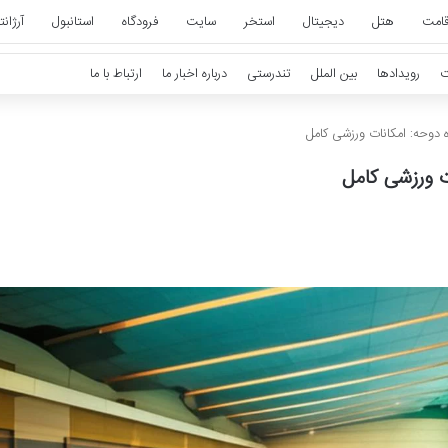
قامت
هتل
دیجیتال
استخر
سایت
فرودگاه
استانبول
آرژان
ت
رویدادها
بین الملل
تندرستی
درباره اخبار ما
ارتباط با ما
 دوحه: امکانات ورزشی کامل
ت ورزشی کامل