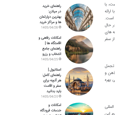
ت، با
راهنمای خرید
ارائه
در میلان:
بهترین دپارتمان
 است.
ها و مراکز خرید
ر حال
1405/04/28
ه های
امکانات رفاهی و
از سفر
اقامتگاه ها |
راهنمای جامع
انتخاب و رزرو
1405/04/25
 تجمل
استانبول |
ذهن و
راهنمای کامل:
 بهره
هر آنچه برای
سفر و اقامت
باید بدانید
1405/04/20
امکانات و
 داخل فرودگاه بین المللی
خدمات فرودگاه
م این