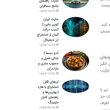
کنارک: راهنمای
نیست.
جامع مسافران
1404/10/03
سایت ایران
ستفاده کنند.
کوین ماین |
کسب درآمد
استخر،
آسان از استخراج
ارز دیجیتال
1404/10/02
کدو مسما |
ارهای
غذای اصیل و
انگیز
محبوب ساری و
مازندران
ترکیب
1404/10/02
ارزهای قابل
استخراج با هارد
یز با
| بهترین‌ها و
یک حد
راهنمای کامل
ماینینگ
اطراف
1404/09/30
هد پس