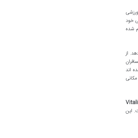
ورزشی
ی خود
م شده
د. از
افران
ه اند
مکانی
Vital
. این