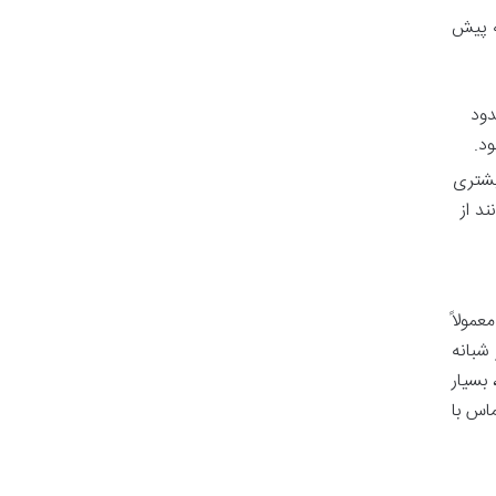
ه پیش
دود
 بیشتری
د از
عمولاً
شبانه
 بسیار
اس با