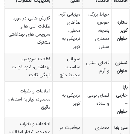
اقامتگاه
اقامتگاه
اصلی
(مدیریت انتظارات)
حیاط بزرگ،
میزبانی گرم،
گزارش هایی در مورد
ستاره
حوض،
غذاهای
نظافت اتاق ها و
کویر
باغچه،
محلی،
سرویس های بهداشتی
حلوان
معماری
نزدیکی به
مشترک
سنتی
کویر
میزبانی
نظافت سرویس
نسترن
فضای سنتی
مناسب،
بهداشتی، نبود توالت
حلوان
و آرام
محیط دنج
فرنگی ثابت
بابا
اطلاعات و نظرات
حاجی
فضای بومی
نزدیکی به
محدود، نیاز به استعلام
–
و ساده
کویر
دقیق
حلوان
اطلاعات و نظرات
علی بابا
معماری
موقعیت در
محدود، انتظار امکانات