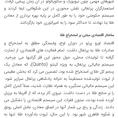
شهرهای مهمی چون نیویورک و سائوپائولو در آن زمان پیشی گرفت.
استعمارگران پرتغالی نقش محوری در این شکوفایی ایفا کردند و
سیستم حکومتی خود را به طور کامل بر پایه بهره برداری از معادن
طلا بنا نهادند تا حداکثر سود را به امپراتوری خود بازگردانند.
ساختار اقتصادی مبتنی بر استخراج طلا
اقتصاد اورو پرتو در دوران اوج، وابستگی مطلق به استخراج و
صادرات طلا به پرتغال داشت. تمام فعالیت های اقتصادی، از تجارت
گرفته تا تولیدات محلی، حول محور این فلز گرانبها می چرخید.
سیستم مالیاتی پرتغال، به ویژه کینتو (Quinto)، که معادل یک
پنجم کل طلای استخراج شده بود، تضمین می کرد که بخش عظیمی
از ثروت تولیدشده مستقیماً به خزانه پادشاهی پرتغال سرازیر شود.
این سیستم مالیاتی سنگین، به همراه نظارت شدید، عملاً کنترل کامل
را بر منابع طلا در دست داشت. نیروی کار برده، که از آفریقا به برزیل
آورده شده بودند، ستون فقرات این سیستم اقتصادی را تشکیل می
دادند. زندگی و رنج بی شمار آنها در اعماق معادن، عامل اصلی رونق
و شکوه ظاهری شهر بود. با این حال، ثروت بادآورده طلا تنها به