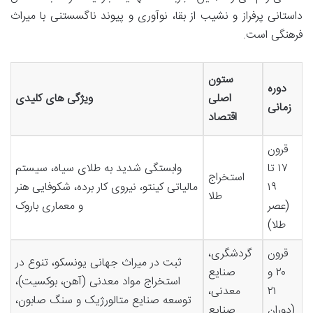
داستانی پرفراز و نشیب از بقا، نوآوری و پیوند ناگسستنی با میراث
فرهنگی است.
ستون
دوره
اصلی
ویژگی های کلیدی
زمانی
اقتصاد
قرون
۱۷ تا
وابستگی شدید به طلای سیاه، سیستم
استخراج
۱۹
مالیاتی کینتو، نیروی کار برده، شکوفایی هنر
طلا
(عصر
و معماری باروک
طلا)
قرون
گردشگری،
ثبت در میراث جهانی یونسکو، تنوع در
۲۰ و
صنایع
استخراج مواد معدنی (آهن، بوکسیت)،
۲۱
معدنی،
توسعه صنایع متالورژیک و سنگ صابون،
(دوران
صنایع