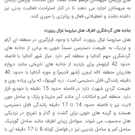
های ورزشی میهمانان فراهم شده است. این امکانات ورزشی رایگان
به میهمانان اجازه می دهند تا در کنار استراحت فعالیت بدنی نیز
داشته باشند و تعطیلاتی فعال و پرانرژی را سپری کنند.
جاذبه های گردشگری اطراف هتل میاروسا غزال ریزورت
هتل میاروسا غزال ریزورت آنتالیا با وجود قرارگیری در منطقه ای آرام
و نزدیک به طبیعت دسترسی نسبتاً خوبی به برخی از جاذبه های
گردشگری مهم آنتالیا و منطقه کمر دارد. مرکز شهر آنتالیا با فاصله
حدود 42 کیلومتر برای بازدید از جاذبه های تاریخی مانند دروازه
هادریان منطقه کاله ایچی (شهر قدیم) و موزه آنتالیا با حدود 40
دقیقه رانندگی قابل دسترسی است. دره گوینوک که برای پیاده روی و
طبیعت گردی شهرت دارد در فاصله حدود 15 دقیقه با خودرو قرار
دارد. منطقه کمر و امکانات آن مانند کمر مارینا و پارک و ساحل مون
لایت نیز با فاصله حدود 14 تا 17 دقیقه رانندگی قابل دسترسی
هستند و گزینه های خوبی برای گشت و گذار و تفریح در نزدیکی
هتل محسوب می شوند. سواحل زیبای اطراف مانند ساحل گوینیک
ساحل کمر و ساحل بلدیبی نیز در فواصل کوتاه 8 تا 17 دقیقه ای با