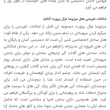
فروشی امکان دسترسی به میان وعده های خوشمزه در طول روز را
فراهم می آورد.
امکانات تفریحی هتل میاروسا غزال ریزورت آنتالیا
میاروسا غزال ریزورت مجموعه ای کامل از امکانات تفریحی را برای
سرگرم کردن میهمانان در تمام سنین ارائه می دهد. یکی از نقاط قوت
هتل ساحل اختصاصی شنی آن است که دسترسی آسان و رایگان به
آب های فیروزه ای مدیترانه را فراهم می کند. در این ساحل امکاناتی
مانند صندلی های آفتاب گیر چترهای ساحلی و دوش برای راحتی
میهمانان تعبیه شده است. علاوه بر ساحل هتل دارای استخر روباز
وسیعی است که فضای ایده آلی برای شنا و آفتاب گرفتن در روزهای
گرم تابستان می باشد. چشم انداز زیبای کوهستان و طبیعت اطراف
در حین استفاده از استخر لذت شنا را دوچندان می کند. برای
دوستداران تفریحات آبی هیجان انگیز پارک آبی هتل با سرسره های
متنوع لحظات شاد و پرهیجانی را برای کودکان و بزرگسالان فراهم می
آورد. هتل همچنین دارای بخش اسپا و سلامتی است که شامل
حمام ترکی با معماری سنتی عثمانی سونا بخار و اتاق های ماساژ (با