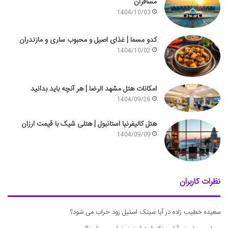
مسافران
1404/10/03
کدو مسما | غذای اصیل و محبوب ساری و مازندران
1404/10/02
امکانات هتل مشهد الرضا | هر آنچه باید بدانید
1404/09/28
هتل کالیفرنیا استانبول | هتلی شیک با قیمت ارزان
1404/09/09
نظرات کاربران
سعیده خطیب زاده
در
آیا سینک استیل زود خراب می شود؟