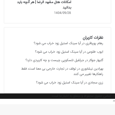
امکانات هتل مشهد الرضا | هر آنچه باید
بدانید
1404/09/28
نظرات کاربران
رهام پورباقری
در
آیا سینک استیل زود خراب می شود؟
ایوب طلوعی
در
آیا سینک استیل زود خراب می شود؟
گلبهار جوکار
در
جرثقیل تلسکوپی چیست و چه کاربردی دارد؟
بهرادین نیشابوری
در
توقف در تجارت خارجی بی معنا است، فقط
راهکارها تغییر می کنند
زری سجادی
در
آیا سینک استیل زود خراب می شود؟
تمامی حقوق محفوظ و متعلق به اخبار ما است.
دکمه
بازگشت
به