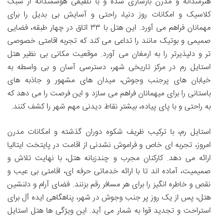
هنرمندانه و مدرن بازسازی شده و با تلفیقی هوشمندانه از سبک
کلاسیک و امکانات روز دنیا، راحتی و آسایش بی بدیل را برای
مهمانان فراهم می آورد. این هتل با ۳۳ اتاق در چهار طبقه، فضایی
صمیمی و بوتیک مانند را تداعی می کند که تجربه اقامتی خصوصی
تر و دلپذیرتر را به ارمغان می آورد. موقعیت مکانی بی نظیر هتل
استایل رم در مرکز تاریخی شهر، دسترسی آسان و بی واسطه به
خیابان های پرجنب وجوش، میدان های مشهور و جاذبه های
باستانی را برای میهمانان فراهم می سازد و این فرصت را می دهد که
به راحتی و با پای پیاده، بیشتر نقاط دیدنی مهم شهر را کشف کنند.
استایل رم، با ترکیب ظریف شکوه دوران گذشته و امکانات مدرن
امروز، تجربه ای خاص و فراموش نشدنی از اقامت در پایتخت ایتالیا
ارائه می دهد. کارکنان مجرب و چندزبانه هتل، با نهایت تلاش و
صمیمیت، آماده اند تا با ارائه خدماتی حرفه ای، اقامتی بی عیب و
نقص و خاطره انگیز را برای هر مسافر رقم بزنند. فضای آرام و دلنشین
هتل، پس از یک روز پر جنب وجوش در شهر، پناهگاهی ایده آل برای
استراحت و تجدید قوا به شمار می آید. این ویژگی ها هتل استایل