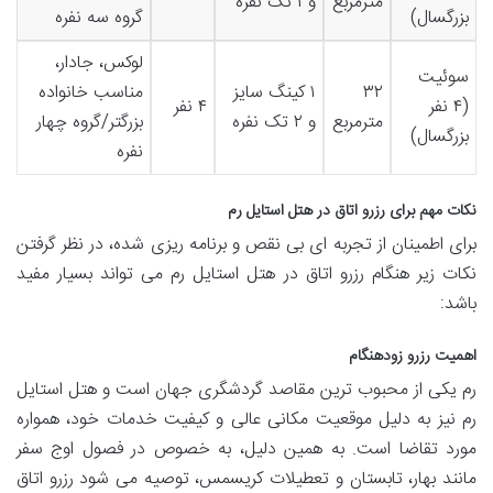
مترمربع
و ۱ تک نفره
بزرگسال)
گروه سه نفره
لوکس، جادار،
سوئیت
۳۲
۱ کینگ سایز
مناسب خانواده
(۴ نفر
۴ نفر
مترمربع
و ۲ تک نفره
بزرگتر/گروه چهار
بزرگسال)
نفره
نکات مهم برای رزرو اتاق در هتل استایل رم
برای اطمینان از تجربه ای بی نقص و برنامه ریزی شده، در نظر گرفتن
نکات زیر هنگام رزرو اتاق در هتل استایل رم می تواند بسیار مفید
باشد:
اهمیت رزرو زودهنگام
رم یکی از محبوب ترین مقاصد گردشگری جهان است و هتل استایل
رم نیز به دلیل موقعیت مکانی عالی و کیفیت خدمات خود، همواره
مورد تقاضا است. به همین دلیل، به خصوص در فصول اوج سفر
مانند بهار، تابستان و تعطیلات کریسمس، توصیه می شود رزرو اتاق