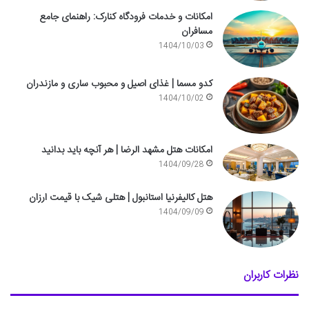
امکانات و خدمات فرودگاه کنارک: راهنمای جامع
مسافران
1404/10/03
کدو مسما | غذای اصیل و محبوب ساری و مازندران
1404/10/02
امکانات هتل مشهد الرضا | هر آنچه باید بدانید
1404/09/28
هتل کالیفرنیا استانبول | هتلی شیک با قیمت ارزان
1404/09/09
نظرات کاربران