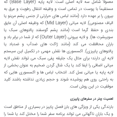
معمولاً شامل سه لایه اصلی است: لایه پایه (Base Layer) که
مستقیماً با پوست در تماس است و وظیفه انتقال رطوبت و عرق به
بیرون را بر عهده دارد (مانند لباس های حرارتی از جنس پشم مرینو یا
الیاف مصنوعی). لایه میانی (Mid Layer) که وظیفه اصلی آن عایق
بندی و حفظ گرما است (مانند پشم گوسفند پالتوهای سبک یا
سوییشرت ها). و لایه بیرونی (Outer Layer) که از شما در برابر باد و
باران محافظت می کند (مانند ژاکت های ضدآب و ضدباد یا
پالتوهای پاییزی). اکسسوری ها نقش مهمی در تکمیل این سیستم
لایه ای دارند؛ برای مثال یک جلیقه پفی سبک می تواند نقش لایه
میانی اضافی را ایفا کند یا یک شال گردن ضخیم به عنوان بخشی از
لایه پایه یا میانی عمل کند. انتخاب لباس ها و اکسسوری هایی که
به راحتی روی هم پوشیده شوند و حجم زیادی نداشته باشند کلید
موفقیت در این روش است.
اهمیت چتر در سفرهای پاییزی
بارندگی یکی از ویژگی های بارز فصل پاییز در بسیاری از مناطق است
و یک باران ناگهانی می تواند برنامه سفر شما را مختل کند یا شما را