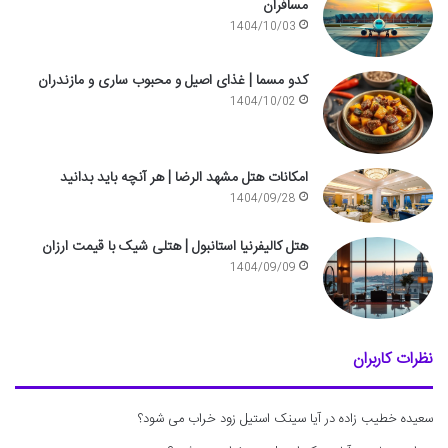
مسافران
1404/10/03
کدو مسما | غذای اصیل و محبوب ساری و مازندران
1404/10/02
امکانات هتل مشهد الرضا | هر آنچه باید بدانید
1404/09/28
هتل کالیفرنیا استانبول | هتلی شیک با قیمت ارزان
1404/09/09
نظرات کاربران
سعیده خطیب زاده
در
آیا سینک استیل زود خراب می شود؟