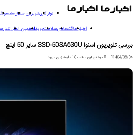
کولر گازی
تلویزیون
اصفهان
سامسونگ
اخبار ما
اقتصادی
سلامت
رویدادها
بین الملل
تندرس
بررسی تلویزیون اسنوا SSD-50SA630U سایز 50 اینچ
1404/08/04
خواندن این مطلب 18 دقیقه زمان میبرد