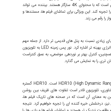
نتیجه این تراکم پیکسلی بالا، وضوح و جزئیات فوق العاده در تصاویری است که با محتوای 4K سازگار هستند. بیننده می تواند
تجربه کند. این ویژگی برای تماشای فیلم ها، مستندها و
ز را رقم می زند.
SSD-50SA63 از پنل LED بهره می برد. تکنولوژی LED مزایای زیادی نسبت به پنل های قدیمی تر دارد. از جمله مهم
ترین آن ها می توان به روشنایی بیشتر، کنتراست بهبود یافته و مصرف انرژی بهینه تر اشاره کرد. نور پس زمینه LED به تلویزیون
همچنین، کنترل بهتر بر نوردهی موضعی، به عمق کنتراست
 تری را به نمایش می گذارد.
یکی از برجسته ترین قابلیت های این تلویزیون، پشتیبانی از فناوری HDR10 (High Dynamic Range) است. HDR10 گستره
فناوری، تلویزیون قادر است تفاوت های ظریف بین روشن
ین به معنای آن است که در صحنه های تاریک فیلم ها،
ز، درخشش خیره کننده ای را تجربه خواهیم کرد. نتیجه
 واقعیت نزدیک تر هستند و تماشای فیلم ها و بازی ها را