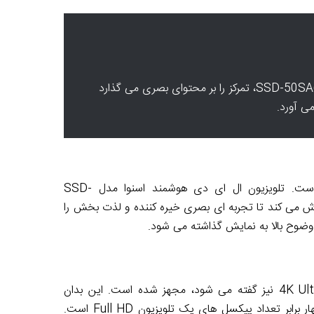
طراحی مینیمالیستی و حاشیه های باریک تلویزیون اسنوا SSD-50SA630U، تمرکز را بر محتوای بصری می گذارد
می آورد.
یکی از مهمترین فاکتورها در انتخاب تلویزیون، کیفیت تصویر آن است. تلویزیون ال ای دی هوشمند اسنوا مدل SSD-
 تصویر، تلاش می کند تا تجربه ای بصری خیره کننده و لذت بخش را
 و وضوح بالا به نمایش گذاشته می شود.
این تلویزیون با رزولوشن 2160 × 3840 پیکسل، که به آن 4K Ultra HD نیز گفته می شود، مجهز شده است. این بدان
معناست که صفحه نمایش از 8.3 میلیون پیکسل تشکیل شده که چهار برابر تعداد پیکسل های یک تلویزیون Full HD است.