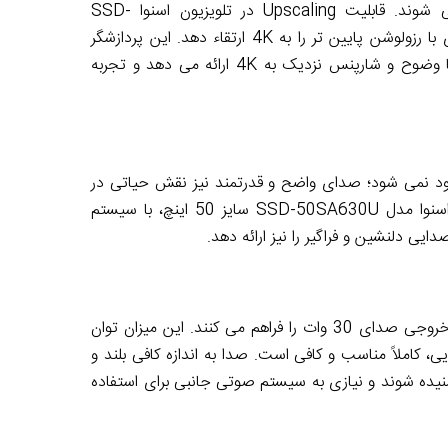
آنلاین با رزولوشن های پایین تر مانند Full HD یا HD تولید می شوند. قابلیت Upscaling در تلویزیون اسنوا SSD-
50SA630U به این معناست که تلویزیون می تواند کیفیت محتواهای با رزولوشن پایین تر را به 4K ارتقاء دهد. این پردازشگر
هوشمند، با تحلیل پیکسل های موجود و بازسازی جزئیات، تصویری با وضوح و شارپنس نزدیک به 4K ارائه می دهد و تجربه
حدود نمی شود؛ صدای واضح و قدرتمند نیز نقش حیاتی در
غوطه ور شدن مخاطب در محتوا دارد. تلویزیون ال ای دی هوشمند اسنوا مدل SSD-50SA630U سایز 50 اینچ، با سیستم
ی دلنشین و فراگیر را نیز ارائه دهد.
این تلویزیون مجهز به دو بلندگوی 15 واتی است که در مجموع توان خروجی صدای 30 وات را فراهم می کنند. این میزان توان
 کاملاً مناسب و کافی است. صدا به اندازه کافی بلند و
ده شوند و نیازی به سیستم صوتی جانبی برای استفاده