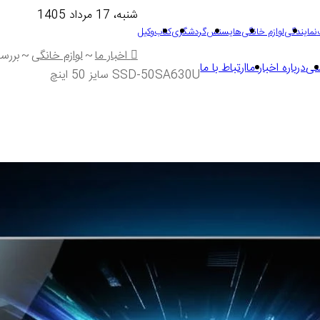
شنبه، 17 مرداد 1405
نمایندگی
لوازم خانگی
هایسنس
گردشگری
کتاب
وکیل
اخبار ما
~
لوازم خانگی
~
بررسی
تی
درباره اخبار ما
ارتباط با ما
SSD-50SA630U سایز 50 اینچ