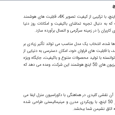
تلویزیون ال ای دی هوشمند اسنوا مدل SSD-50SA630U سایز 50 اینچ، با ترکیبی از کیفیت تصویر 4K، قابلیت های هوشمند
ه به دنبال تجربه تماشای باکیفیت و امکانات روز دنیا
کاربران را در زمینه سرگرمی و اتصال برآورده سازد.
ه ها شده، انتخاب یک مدل مناسب می تواند تأثیر زیادی بر
د، با قابلیت های فراوان خود، امکان دسترسی به دنیایی از
 توانسته با تولید محصولات متنوع و باکیفیت، جایگاه ویژه
ای در بازار ایران پیدا کند. مدل SSD-50SA630U، به عنوان یکی از تلویزیون های 50 اینچ هوشمند این شرکت، وعده می دهد که
 آن نقشی کلیدی در هماهنگی با دکوراسیون منزل ایفا می
کند. تلویزیون ال ای دی هوشمند اسنوا مدل SSD-50SA630U سایز 50 اینچ، با رویکردی مدرن و مینیمالیستی طراحی شده
ه اتاق نشیمن شما ببخشد.