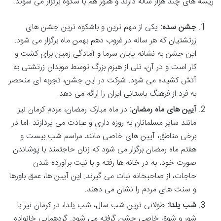
ریشه های چند هزار ساله دارند و هنوز هم با شکوه برگزار می شوند:
جشن سده:
یکی از مهم ترین و باشکوه ترین جشن های
زرتشتیان که هر ساله در غروب دهم بهمن ماه برگزار می شود.
این جشن به نشانه پایان سرما و آمادگی زمین برای کشت و
کار است و در آن، تلی از هیزم بزرگ توسط موبدان زرتشتی به
آتش کشیده می شود. شرکت در این جشن، تجربه ای منحصر
به فرد از فرهنگ باستانی ایران را ارائه می دهد.
آیین های ماه رمضان:
در ماه مبارک رمضان، مردم کرمان نیز
مانند سایر مسلمانان به روزه داری و عبادت می پردازند. اما در
برخی مناطق، آیین های خاصی مانند مراسم شب بیست و
هفتم ماه رمضان برگزار می شود که زنان حاجتمند با پوشاندن
صورت خود، به در خانه ها رفته و با نیت برآورده شدن
حاجات، از صاحبخانه نبات می گیرند. این آیین ها، عمق باورها
و سنت های مردم را نشان می دهند.
شب یلدا:
طولانی ترین شب سال، شب یلدا، در کرمان نیز با
شور و شوق خاصی جشن گرفته می شود. گردهمایی خانواده