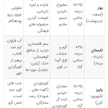
۱۵-۲۵
مطبوع،
شازده و ابنیه
بهار
شلوغی
درجه
دلپذیر،
تاریخی،
(اسفند-
نوروز، رزرو
سانتی
نسیم
طبیعت گردی،
اردیبهشت)
زودهنگام
گراد
ملایم
جشنواره های
فرهنگی
آب فراوان،
سفر اقتصادی،
۳۵+
گرم و
کرم ضد
تابستان
بازدید از مناطق
درجه
خشک،
آفتاب،
(خرداد-
کوهستانی
سانتی
اوج گرما
پرهیز از
مرداد)
خنک (راین،
گراد
در کویر
کویرگردی
دلفارد)، موزه ها
ظهر
کویرنوردی
شب های
۱۵-۲۵
معتدل،
پاییز
(کلوت های
کویر سرد
درجه
دلپذیر،
(شهریور-
شهداد)، رصد
است،
سانتی
ایده آل
آبان)
ستارگان،
لباس گرم
گراد
کویرنوردی