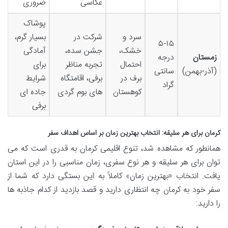
عکاسی
ضروری
پوشاک
سرد و
شرکت در
بسیار گرم،
۵-۱۵
خشک،
جشن سده،
آمادگی
زمستان
درجه
احتمال
تجربه مناظر
برای
(آذر-بهمن)
سانتی
برف در
برفی، اقامتگاه
شرایط
گراد
کوهستان
های بوم گردی
جاده ای
برفی
کرمان برای هر سلیقه: انتخاب بهترین زمان بر اساس اهداف سفر
همانطور که مشاهده شد، تنوع اقلیمی کرمان به قدری است که می
توان برای هر سلیقه و هر نوع سفری، زمان مناسبی را در این استان
یافت. انتخاب «بهترین زمان» کاملاً به این بستگی دارد که شما از
سفر خود به کرمان چه انتظاری دارید و قصد بازدید از کدام جاذبه ها
را دارید: