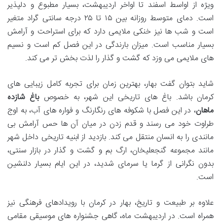
ویژه از اواسط اسفند تا اواخر اردیبهشت، بسیار مطبوع و دلپذیر
است. دمای متوسط روزانه بین ۱۵ تا ۲۵ درجه سانتی گراد متغیر
است و شب ها نیز خنکی ملایمی دارد که برای استراحت و آرامش
بسیار مناسب است. میزان بارندگی در این فصل کم است و نسیم
های ملایمی می وزد که گشت و گذار را لذت بخش تر می کند.
شاید بتوان گفت بهار، بهترین زمان برای تجربه کامل زیبایی های
کرمان باشد. باغ های تاریخی این شهر، به خصوص
باغ شازده
ماهان
، در این فصل با شکوفه های رنگارنگ و فواره های آب، به اوج
طراوت خود می رسند و قدم زدن در میان آن ها حس آرامش بی
مانندی را به انسان منتقل می کند. بازدید از ابنیه تاریخی داخل شهر
مانند مجموعه گنجعلیخان، ارگ بم و گشت و گذار در بازار سنتی،
بدون نگرانی از گرما یا سرمای شدید، در این ایام بسیار دلنشین
است.
علاوه بر طبیعت و تاریخ، بهار در کرمان با رویدادهای فرهنگی نیز
همراه است. در اردیبهشت ماه، گاهی جشنواره های موسیقی مقامی