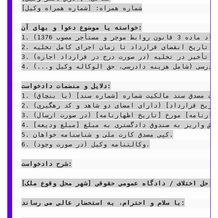
شماره همراه: [شماره همراه وکیل]

خواسته یا موضوع دعوا و بهای آن:
1. صدور دستور تخلیه فوری عین مستاجره به دلیل انقضاء مدت اجاره (به استناد ماده 3 قانون روابط موجر و مستأجر مصوب 1376).

2. مطالبه اجرت المثل ایام تصرف از تاریخ انقضای قرارداد تا زمان اجرای کامل تخلیه.

3. مطالبه وجه التزام روزانه بابت تأخیر در تخلیه (در صورت درج در قرارداد اجاره).

4. مطالبه کلیه خسارات دادرسی (شامل هزینه دادرسی، حق الوکاله وکیل و...).

دلایل و منضمات دادخواست:
1. رونوشت مصدق سند مالکیت شماره [شماره سند] (یا بنچاق).

2. رونوشت مصدق قرارداد اجاره نامه شماره [شماره قرارداد] مورخ [تاریخ قرارداد] (دارای امضای دو شاهد و کد رهگیری).

3. کپی مصدق اظهارنامه رسمی شماره [شماره اظهارنامه] مورخ [تاریخ اظهارنامه] (در صورت ارسال).

4. گواهی واریز یا رسید استرداد ودیعه به حساب خوانده یا فیش واریز به صندوق دادگستری به مبلغ [مبلغ ودیعه].

5. کپی مصدق کارت ملی و شناسنامه خواهان.

6. وکالتنامه وکیل (در صورت وجود).

شرح دادخواست:
ی حل اختلاف / دادگاه عمومی حقوقی [شهر محل وقوع ملک]
با سلام و احترام، به استحضار عالی می رساند: