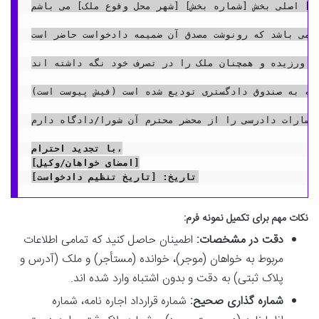
ی] اصلی بخش [شماره بخش] [شهر محل وقوع ملک] می باشم.
 می باشد که رونوشت مصدق آن ضمیمه دادخواست حاضر است.
 ورزیده و همچنان ملک را در تصرف خود نگه داشته اند.
ه به صندوق دادگستری تودیع شده است (فیش پیوست است).
خسارات دادرسی را از محضر محترم آن شورا/دادگاه دارم.
با تجدید احترام،
[امضای خواهان/وکیل]
تاریخ: [تاریخ تنظیم دادخواست]
نکات مهم برای تکمیل نمونه فرم:
دقت در مشخصات:
اطمینان حاصل کنید که تمامی اطلاعات
مربوط به خواهان (موجر)، خوانده (مستأجر) و ملک (آدرس و
پلاک ثبتی) به دقت و بدون اشتباه وارد شده اند.
شماره گذاری صحیح:
شماره قرارداد اجاره نامه، شماره