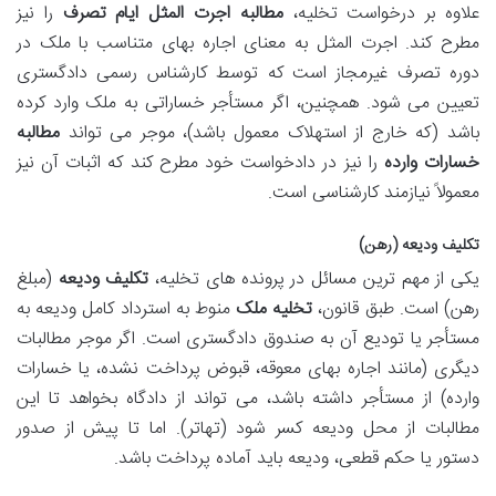
علاوه بر درخواست تخلیه،
مطالبه اجرت المثل ایام تصرف
را نیز
مطرح کند. اجرت المثل به معنای اجاره بهای متناسب با ملک در
دوره تصرف غیرمجاز است که توسط کارشناس رسمی دادگستری
تعیین می شود. همچنین، اگر مستأجر خساراتی به ملک وارد کرده
باشد (که خارج از استهلاک معمول باشد)، موجر می تواند
مطالبه
خسارات وارده
را نیز در دادخواست خود مطرح کند که اثبات آن نیز
معمولاً نیازمند کارشناسی است.
تکلیف ودیعه (رهن)
یکی از مهم ترین مسائل در پرونده های تخلیه،
تکلیف ودیعه
(مبلغ
رهن) است. طبق قانون،
تخلیه ملک
منوط به استرداد کامل ودیعه به
مستأجر یا تودیع آن به صندوق دادگستری است. اگر موجر مطالبات
دیگری (مانند اجاره بهای معوقه، قبوض پرداخت نشده، یا خسارات
وارده) از مستأجر داشته باشد، می تواند از دادگاه بخواهد تا این
مطالبات از محل ودیعه کسر شود (تهاتر). اما تا پیش از صدور
دستور یا حکم قطعی، ودیعه باید آماده پرداخت باشد.