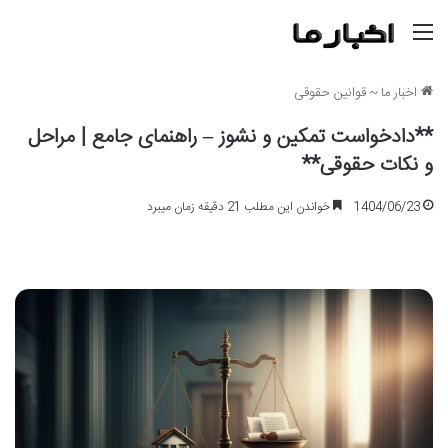
منو
اخبار ما
~
قوانین حقوقی
**دادخواست تمکین و نشوز – راهنمای جامع | مراحل
و نکات حقوقی**
1404/06/23
خواندن این مطلب 21 دقیقه زمان میبرد