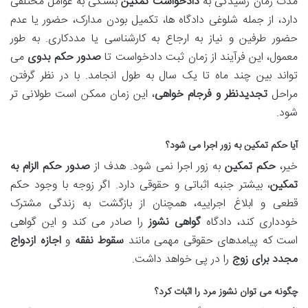
مدت زمان رسیدگی به
دادخواست تمکین
بستگی به عوامل مختلفی
دارد، از جمله شلوغی دادگاه ها، تکمیل بودن مدارک، حضور یا عدم
حضور طرفین و نیاز به ارجاع به کارشناسی یا مددکاری. به طور
معمول، این فرآیند از زمان ثبت دادخواست تا
صدور حکم بدوی
می
تواند بین چند ماه تا یک سال به طول انجامد. با در نظر گرفتن
مراحل
تجدیدنظر و فرجام خواهی
، این زمان ممکن است طولانی تر
شود.
آیا حکم تمکین به زور اجرا می شود؟
خیر،
حکم تمکین
به زور اجرا نمی شود. هدف از
صدور حکم الزام به
تمکین
، بیشتر جنبه اثباتی و حقوقی دارد. اگر زوجه با وجود حکم
قطعی و ابلاغ اجراییه، همچنان از بازگشت به زندگی مشترک
خودداری کند، دادگاه
گواهی نشوز
را صادر می کند و این گواهی
است که پیامدهای حقوقی مهمی مانند
سقوط نفقه
و
اجازه ازدواج
مجدد برای زوج
را در پی خواهد داشت.
چگونه می توان نشوز مرد را اثبات کرد؟