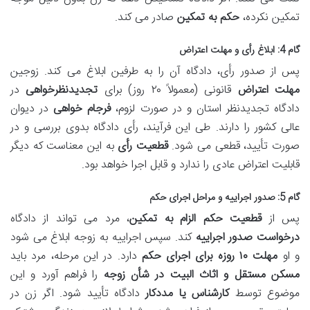
تمکین نکرده،
حکم به تمکین
صادر می کند.
گام 4: ابلاغ رأی و مهلت اعتراض
پس از صدور رأی، دادگاه آن را به طرفین ابلاغ می کند. زوجین
مهلت اعتراض
قانونی (معمولاً ۲۰ روز) برای
تجدیدنظرخواهی
در
دادگاه تجدیدنظر استان و در صورت لزوم،
فرجام خواهی
در دیوان
عالی کشور را دارند. طی این فرآیند، رأی دادگاه بدوی بررسی و در
صورت تأیید، قطعی می شود.
قطعیت رأی
به این معناست که دیگر
قابلیت اعتراض عادی را ندارد و قابل اجرا خواهد بود.
گام 5: صدور اجراییه و مراحل اجرای حکم
پس از
قطعیت حکم الزام به تمکین
، مرد می تواند از دادگاه
درخواست صدور اجراییه
کند. سپس اجراییه به زوجه ابلاغ می شود
و او
مهلت ۱۰ روزه برای اجرای حکم
دارد. در این مرحله، مرد باید
مسکن مستقل و اثاث البیت در شأن زوجه
را فراهم آورد و این
موضوع توسط
کارشناس یا مددکار
دادگاه تأیید شود. اگر زن در