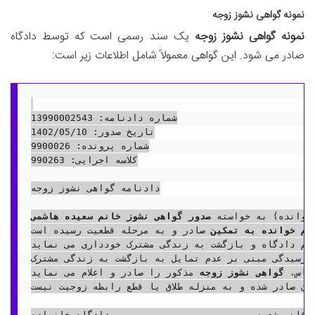
نمونه گواهی نشوز زوجه
نمونه گواهی نشوز زوجه
یک سند رسمی است که توسط دادگاه
صادر می شود. این گواهی معمولاً شامل اطلاعات زیر است:
شماره دادنامه: 13990002543

تاریخ صدور: 1402/05/10

شماره پرونده: 9900026

کلاسه اجرایی: 990263

دادنامه گواهی نشوز زوجه

خوانده) به خواسته 
صدور گواهی نشوز خانم سعیده هاشمی
ام خوانده به تمکین
 صادر و به مرحله قطعیت رسیده است.

کم دادگاه و بازگشت به زندگی مشترک خودداری می نماید.
 رسیدگی مبنی بر عدم تمایل به بازگشت به زندگی مشترک.
ساس، 
گواهی نشوز زوجه
 مذکور را صادر و اعلام می نماید.

آن صادر شده و به منزله طلاق یا قطع رابطه زوجیت نیست.
قاضی شعبه ........................ دادگاه خانواده ........................
