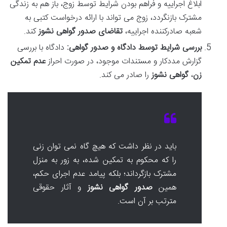
ابلاغ اجراییه و فراهم بودن شرایط توسط زوج، باز هم به زندگی
مشترک بازنگردد، زوج می تواند با ارائه درخواست کتبی به
شعبه صادرکننده اجراییه،
تقاضای صدور گواهی نشوز
کند.
بررسی شرایط توسط دادگاه و صدور گواهی:
دادگاه با بررسی
گزارش مددکار و مستندات موجود، در صورت احراز
عدم تمکین
زن
،
گواهی نشوز
را صادر می کند.
باید در نظر داشت که هیچ گاه نمی توان زنی
را که محکوم به تمکین شده، به زور به منزل
مشترک بازگرداند؛ بلکه پیامد عدم اجرای حکم،
همین
صدور گواهی نشوز
و آثار حقوقی
مترتب بر آن است.