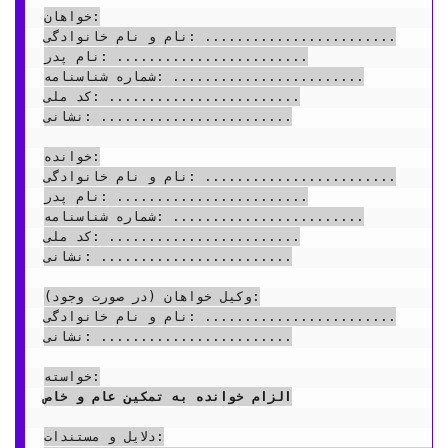
خواهان:

نام و نام خانوادگی: ........................

نام پدر: ........................

شماره شناسنامه: ........................

کد ملی: ........................

نشانی: ........................

خوانده:

نام و نام خانوادگی: ........................

نام پدر: ........................

شماره شناسنامه: ........................

کد ملی: ........................

نشانی: ........................

وکیل خواهان (در صورت وجود):

نام و نام خانوادگی: ........................

نشانی: ........................

الزام خوانده به تمکین عام و خاص
دلایل و مستندات:
