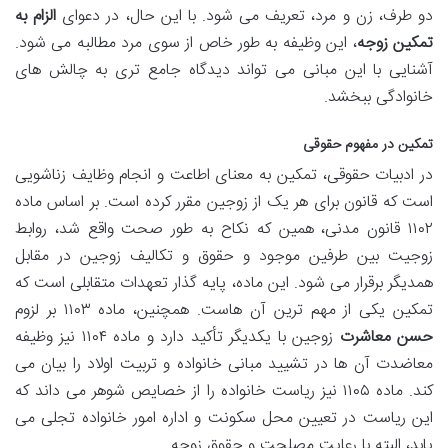
دو طرف، زن و مرد، تعریف می شود. با این حال، در دعوای
الزام به
تمکین زوجه
، این وظیفه به طور خاص از سوی مرد مطالبه می شود.
آشنایی با این مبانی می تواند دیدگاه جامع تری به چالش های
خانوادگی ببخشد.
تمکین در مفهوم حقوقی
در ادبیات حقوقی، تمکین به معنای اطاعت و انجام وظایف زناشویی
است که قانون برای هر یک از زوجین مقرر کرده است. بر اساس ماده
۱۱۰۲ قانون مدنی، همین که نکاح به طور صحت واقع شد، روابط
زوجیت بین طرفین موجود و حقوق و تکالیف زوجین در مقابل
همدیگر برقرار می شود. این ماده، پایه گذار تعهدات متقابلی است که
تمکین یکی از مهم ترین آن هاست. همچنین، ماده ۱۱۰۳ بر لزوم
حسن معاشرت
زوجین با یکدیگر تأکید دارد و ماده ۱۱۰۴ نیز وظیفه
معاضدت آن ها در تشیید مبانی خانواده و تربیت اولاد را بیان می
کند. ماده ۱۱۰۵ نیز ریاست خانواده را از خصایص شوهر می داند که
این ریاست در تعیین محل سکونت و اداره امور خانواده تجلی می
یابد، البته با رعایت مصلحت و حقوق زوجه.