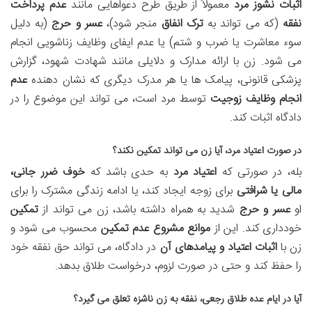
اثبات نشوز مرد
معمولاً از طریق طرح دعواهایی مانند
عدم پرداخت
نفقه
(که می تواند به
ترک انفاق
منجر شود)،
عسر و حرج
(به دلیل
سوء معاشرت یا ضرب و شتم) یا عدم ایفای وظایف زناشویی انجام
می شود. زن با ارائه مدارک و دلایلی مانند شهادت شهود، گزارش
پزشکی قانونی، پیامک ها یا هر مدرک دیگری که نشان دهنده
عدم
انجام وظایف زوجیت
توسط مرد است، می تواند این موضوع را در
دادگاه اثبات کند.
در صورت اعتیاد مرد، آیا زن می تواند تمکین نکند؟
بله، در صورتی که
اعتیاد مرد
به حدی باشد که
خوف ضرر جانی،
مالی یا شرافتی
برای زوجه ایجاد کند، یا ادامه زندگی مشترک را برای
او
عسر و حرج
شدید به همراه داشته باشد، زن می تواند از
تمکین
خودداری کند. این از
موانع مشروع عدم تمکین
محسوب می شود و
زن با
اثبات اعتیاد و پیامدهای آن
در دادگاه، می تواند حق نفقه خود
را حفظ کند و حتی در صورت لزوم، درخواست طلاق بدهد.
آیا در ایام عده طلاق رجعی، نفقه به زن ناشزه تعلق می گیرد؟