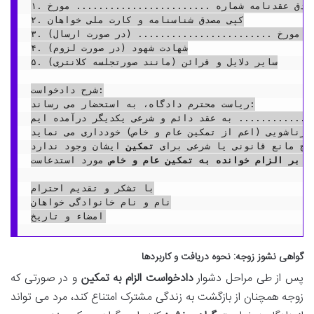
۱. کپی مصدق عقدنامه شماره ........................ مورخ ........................

۲. کپی مصدق شناسنامه و کارت ملی خواهان

۳. کپی مصدق اظهارنامه قضایی شماره ........................ مورخ ........................ (در صورت ارسال)

۴. شهادت شهود (در صورت لزوم)

۵. سایر دلایل و قرائن (مانند صورتجلسه کلانتری)

شرح دادخواست:

ریاست محترم دادگاه، به استحضار می رساند:

............ به عقد دائم و شرعی یکدیگر درآمده ایم.
 زناشویی (اعم از تمکین عام و خاص) خودداری می نماید.
یچ مانع قانونی یا شرعی برای 
تمکین
 ایشان وجود ندارد.

ی بر الزام خوانده به تمکین عام و خاص
 مورد استدعاست.

با تشکر و تقدیم احترام

نام و نام خانوادگی خواهان

گواهی نشوز زوجه: نحوه دریافت و کاربردها
پس از طی مراحل دشوار
دادخواست الزام به تمکین
و در صورتی که
زوجه همچنان از بازگشت به زندگی مشترک امتناع کند، مرد می تواند