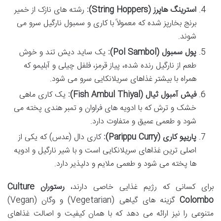
استرینگ هاپرز (String Hoppers):
رشته های نازک از خمیر
برنج بخارپز شده که معمولاً با کاری و سمبول نارگیل سرو می
شوند.
پول سمبول (Pol Sambol):
یک ساید دیش تند و خوش
طعم از نارگیل رنده شده، پیاز قرمز، فلفل چیلی و آبلیمو که
همراه با بیشتر غذاهای سریلانکایی سرو می شود.
فیش آمبول ثیال (Fish Ambul Thiyal):
یک کاری ماهی
خشک و ترش که با ادویه های فراوان و تمبر هندی پخته می
شود و طعمی عمیق و متفاوت دارد.
پاریپو کاری (Parippu Curry):
کاری دال (عدس) که یکی از
اصلی ترین غذاهای سریلانکایی است و با شیر نارگیل و ادویه
ها پخته می شود و طعمی ملایم و دلپذیر دارد.
برای کسانی که رژیم غذایی خاصی دارند،
رستوران Culture
Colombo
گزینه های گیاهی (Vegetarian) و وگان (Vegan)
متنوعی را نیز ارائه می دهد که با همان کیفیت و اصالت غذاهای