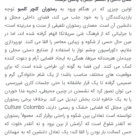
فضای داخلی و اتمسفر: تجمل با چاشنی فرهنگ
اولین چیزی که در هنگام ورود به
رستوران کلچر کلمبو
توجه
بازدیدکنندگان را به خود جلب می کند، فضای داخلی مجلل و
دلنشین آن است. معماری رستوران تلفیقی از سنت و مدرنیته است؛
با جزئیاتی که از فرهنگ غنی سریلانکا الهام گرفته شده اند، اما در
عین حال حسی از شکوه و زیبایی معاصر را القا می کنند. نورپردازی
ملایم، دکوراسیون چشم نواز با استفاده از صنایع دستی محلی و
چیدمان هنرمندانه میزها، همگی به ایجاد فضایی آرام و دعوت کننده
کمک می کنند. این فضا به گونه ای طراحی شده است که برای
موقعیت های مختلف مناسب باشد؛ از یک شام خانوادگی گرم و
صمیمی گرفته تا یک قرار عاشقانه یا حتی جلسات کاری غیررسمی.
می توان تصور کرد که نشستن در چنین محیطی، تجربه غذا خوردن
را به یک خاطره لذت بخش تبدیل می کند. برخلاف برخی رستوران
های مجلل که فضایی خشک و رسمی دارند، Culture Colombo
توانسته است تعادلی بین شکوه و راحتی برقرار کند. معمولاً رستوران
نه آنقدر شلوغ است که آرامش از بین برود و نه آنقدر خلوت که
حس کسالت بار بودن را القا کند؛ یک تعادل دلنشین که به مهمانان