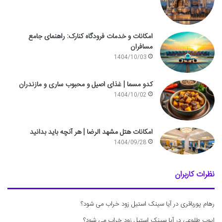
امکانات و خدمات فرودگاه کنارک: راهنمای جامع
مسافران
1404/10/03
کدو مسما | غذای اصیل و محبوب ساری و مازندران
1404/10/02
امکانات هتل مشهد الرضا | هر آنچه باید بدانید
1404/09/28
نظرات کاربران
رهام پورباقری
در
آیا سینک استیل زود خراب می شود؟
ایوب طلوعی
در
آیا سینک استیل زود خراب می شود؟