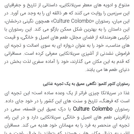
متنوع و ادویه های معطر سریلانکایی، داستانی از تاریخ و جغرافیای
این سرزمین را روایت می کنند که هر ذائقه ای را به وجد می آورد. در
این میان، رستوران «Culture Colombo» همچون نگینی درخشان،
این داستان را به بهترین شکل ممکن بازگو می کند. این رستوران با
ترکیبی هنرمندانه از فضای مجلل، طعم های اصیل و خانگی، و قیمت
های مناسب، خود را به عنوان دروازه ای به سوی اصالت و تجربه ای
فراموش نشدنی از آشپزی سریلانکایی معرفی کرده است. مسافرانی
که قدم به این مکان می گذارند، خود را آماده سفری لذت بخش در
دنیای طعم ها می یابند.
رستوران کلچر کلمبو: نگاهی عمیق به یک تجربه غذایی
غذا در سریلانکا چیزی فراتر از یک وعده ساده است؛ این تجربه ای
است که فرهنگ، تاریخ و سنت های این کشور را در خود جای داده.
رستوران
Culture Colombo
با درک عمیق این فلسفه، سعی در
بازآفرینی طعم های اصیل و خانگی سریلانکایی دارد و در این راه،
تجربه ای منحصر به فرد را به مهمانان خود هدیه می کند. مسافران
اغلب به دنبال مکان هایی هستند که بتوانند با خیال راحت و با