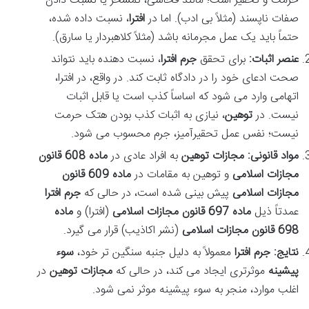
حرمت و تحقیر است؛ مانند فحاشی، تمسخر یا نسبت دادن
صفات ناپسند (مثلاً بی ادب). اما در
افترا
، نسبت داده شده،
حتماً باید یک عمل مجرمانه باشد (مثلاً کلاهبردار یا سارق).
عنصر اثبات:
برای تحقق
جرم افترا
، نسبت دهنده باید نتواند
صحت ادعای خود را در دادگاه ثابت کند. در واقع، در افترا،
اتهامی وارد می شود که اساساً کذب است یا قابل اثبات
نیست. در
توهین
، نیازی به اثبات کذب بودن هتک حرمت
نیست؛ نفس عمل تحقیرآمیز، جرم محسوب می شود.
مواد قانونی:
مجازات توهین
به افراد عادی در
ماده 608 قانون
مجازات اسلامی
و توهین به مقامات در
ماده 609 قانون
مجازات اسلامی
پیش بینی شده است، در حالی که
جرم افترا
عمدتاً ذیل
ماده 697 قانون مجازات اسلامی
(افترا) و
ماده
698 قانون مجازات اسلامی
(نشر اکاذیب) قرار می گیرد.
نتایج:
جرم افترا
معمولاً به دلیل جنبه سنگین تر خود،
سوء
پیشینه
موثرتری ایجاد می کند، در حالی که
مجازات توهین
در
اغلب موارد، منجر به سوء پیشینه موثر نمی شود.