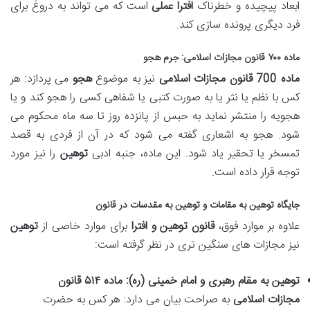
ابعاد پیچیده و خطرناک
افترا عملی
است که می تواند به دروغ برای
فرد دیگری پرونده سازی کند.
ماده ۷۰۰ قانون مجازات اسلامی
: جرم هجو
ماده 700 قانون مجازات اسلامی
نیز به موضوع
هجو
می پردازد: هر
کس با نظم یا نثر یا به صورت کتبی یا شفاهی کسی را هجو کند و یا
هجویه را منتشر نماید به حبس از پانزده روز تا سه ماه محکوم می
شود. هجو به اشعاری گفته می شود که در آن از فردی به قصد
تمسخر یا تحقیر یاد شود. این ماده، جنبه ادبی
توهین
را نیز مورد
توجه قرار داده است.
جایگاه
توهین به مقامات
و
توهین به مقدسات
در قانون
علاوه بر موارد فوق،
قانون توهین و افترا
برای موارد خاصی از
توهین
نیز مجازات های سنگین تری در نظر گرفته است:
توهین به مقام رهبری و امام خمینی (ره):
ماده ۵۱۴ قانون
مجازات اسلامی
به صراحت بیان می دارد: هر کس به حضرت