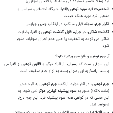
فرد (مثلاً انتشار گسترده در رسانه ها یا فضای مجازی).
شخصیت فرد مورد توهین/افترا:
جایگاه اجتماعی، سیاسی یا
مذهبی فرد مورد هتک حرمت.
تکرار جرم:
سابقه قبلی مرتکب در ارتکاب چنین جرایمی.
گذشت شاکی:
در
جرایم قابل گذشت توهین و افترا
، رضایت
شاکی می تواند به تخفیف یا حتی عدم اجرای مجازات منجر
شود.
آیا
جرم توهین و افترا سوء پیشینه
دارد؟
این سوالی است که بسیاری از افراد درگیر با
قانون توهین و افترا
می
پرسند. پاسخ به این سوال بسته به نوع جرم متفاوت است:
جرم توهین:
در اکثر موارد، ارتکاب
جرم توهین
به افراد عادی
(ماده 608) منجر به
سوء پیشینه کیفری موثر
نمی شود. به
این معنی که در گواهی عدم سوء پیشینه فرد، این جرم درج
نخواهد شد.
جرم افترا:
اما در مورد
جرم افترا
، به خصوص مواردی که مجازات