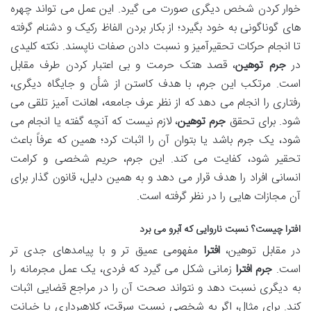
خوار کردن شخص دیگری صورت می گیرد. این عمل می تواند چهره
های گوناگونی به خود بگیرد؛ از بکار بردن الفاظ رکیک و دشنام گرفته
تا انجام حرکات تحقیرآمیز و نسبت دادن صفات ناپسند. نکته کلیدی
در
جرم توهین
، قصد هتک حرمت و بی اعتبار کردن طرف مقابل
است. مرتکب این جرم، با هدف کاستن از شأن و جایگاه دیگری،
رفتاری را انجام می دهد که از نظر عرف جامعه، اهانت آمیز تلقی می
شود. برای تحقق
جرم توهین
، لازم نیست که آنچه گفته یا انجام می
شود، یک جرم باشد یا بتوان آن را اثبات کرد؛ همین که عرفاً باعث
تحقیر شود، کفایت می کند. این جرم، حریم شخصی و کرامت
انسانی افراد را هدف قرار می دهد و به همین دلیل، قانون گذار برای
آن مجازات هایی را در نظر گرفته است.
افترا چیست
؟ نسبت ناروایی که آبرو می برد
در مقابل توهین،
افترا
مفهومی عمیق تر و با پیامدهای جدی تر
است.
جرم افترا
زمانی شکل می گیرد که فردی، یک عمل مجرمانه را
به دیگری نسبت دهد و نتواند صحت آن را در مراجع قضایی اثبات
کند. برای مثال، اگر به شخصی نسبت سرقت، کلاهبرداری یا خیانت