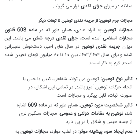
سالانه در میزان
جزای نقدی
قرار می گیرند.
مجازات جرم توهین
: از
جریمه نقدی توهین
تا تبعات دیگر
مجازات توهین
به افراد عادی، همان طور که در
ماده 608 قانون
مجازات اسلامی
آمده است،
جزای نقدی درجه شش
می باشد. این
میزان
جریمه نقدی توهین
در سال های اخیر، دستخوش تغییراتی
شده و برای سال ۱۴۰۳/۱۴۰۴، بین ۲۰ تا ۸۰ میلیون تومان تعیین شده
است. لازم به ذکر است:
تاثیر نوع توهین:
توهین می تواند شفاهی، کتبی یا حتی با
انجام حرکات توهین آمیز باشد. در تمامی این اشکال، در
صورت اثبات، قابل پیگرد و مجازات است.
تاثیر شخصیت مورد توهین:
همان طور که در
ماده 609
اشاره
شد،
توهین به مقامات دولتی و عمومی
، مجازات سنگین تری
از جمله حبس و شلاق را در پی دارد.
عدم ایجاد سوء پیشینه موثر:
در اغلب موارد،
مجازات توهین
به