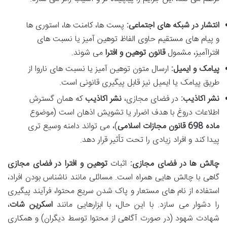
انتشار در شبکه های اجتماعی:
پست ها، کامنت ها، استوری ها
و پیام های مستقیم حاوی الفاظ توهین آمیز یا نسبت های
افتراآمیز، مشمول
قانون توهین و افترا
می شوند.
پیامک و ایمیل:
ارسال متون توهین آمیز یا نسبت های ناروا از
طریق پیامک یا ایمیل نیز قابل پیگیری قانونی است.
نشر اکاذیب:
در فضای مجازی،
نشر اکاذیب
که همان گسترش
اطلاعات دروغ با هدف اضرار یا تشویش اذهان است (موضوع
ماده 698 قانون مجازات اسلامی
)، می تواند دامنه وسیع تری
پیدا کند و افراد زیادی را تحت تأثیر قرار دهد.
چالش ها در فضای مجازی:
اثبات
توهین و افترا در فضای مجازی
گاهی با چالش هایی همراه است. مسائلی مانند ناشناس بودن افراد،
استفاده از نام های مستعار و پاک شدن سریع محتوا، فرآیند پیگیری
را دشوار می سازد. با این حال، با ابزارهایی مانند
اسکرین شات
،
شهادت شهود (در صورت آگاهی از محتوا توسط دیگران) و همکاری