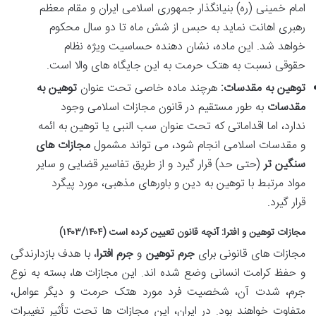
امام خمینی (ره) بنیانگذار جمهوری اسلامی ایران و مقام معظم
رهبری اهانت نماید به حبس از شش ماه تا دو سال محکوم
خواهد شد. این ماده، نشان دهنده حساسیت ویژه نظام
حقوقی نسبت به هتک حرمت به این جایگاه های والا است.
توهین به مقدسات:
هرچند ماده خاصی تحت عنوان
توهین به
مقدسات
به طور مستقیم در قانون مجازات اسلامی وجود
ندارد، اما اقداماتی که تحت عنوان سب النبی یا توهین به ائمه
و مقدسات اسلامی انجام شود، می تواند مشمول
مجازات های
سنگین تر
(حتی حد) قرار گیرد و از طریق تفاسیر قضایی و سایر
مواد مرتبط با توهین به دین و باورهای مذهبی، مورد پیگرد
قرار گیرد.
مجازات توهین و افترا
: آنچه قانون تعیین کرده است (۱۴۰۳/۱۴۰۴)
مجازات های قانونی برای
جرم توهین
و
جرم افترا
، با هدف بازدارندگی
و حفظ کرامت انسانی وضع شده اند. این مجازات ها، بسته به نوع
جرم، شدت آن، شخصیت فرد مورد هتک حرمت و دیگر عوامل،
متفاوت خواهند بود. در ایران، این مجازات ها تحت تأثیر تغییرات