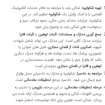
تهیه شکواییه:
شاکی باید با مراجعه به دفاتر خدمات الکترونیک
قضایی یا با کمک وکیل، یک
شکواییه
تنظیم کند. در این
شکواییه، جزئیات حادثه، زمان، مکان، نحوه ارتکاب جرم و
درخواست های شاکی باید به وضوح بیان شود.
جمع آوری مدارک و مستندات:
اثبات توهین
یا
اثبات افترا
نیازمند مدارک کافی است. این مدارک می تواند شامل شهادت
شهود،
اسکرین شات از فضای مجازی
، فایل های صوتی یا
تصویری، پیامک ها، دست نوشته ها، و هرگونه مدرک دیگری
باشد که وقوع جرم را نشان دهد. اهمیت مستندسازی در
توهین و افترا در فضای مجازی
دوچندان است.
مراجعه به دادسرا:
شکواییه و مدارک به دادسرای محل وقوع
جرم ارسال می شود. دادسرا، مرجع
تحقیقات مقدماتی
است.
مرحله تحقیقات مقدماتی:
در این مرحله،
بازپرس
یا دادیار، به
بررسی اظهارات شاکی و متهم، و همچنین مدارک ارائه شده می
پردازد. ممکن است طرفین برای ارائه توضیحات احضار شوند.