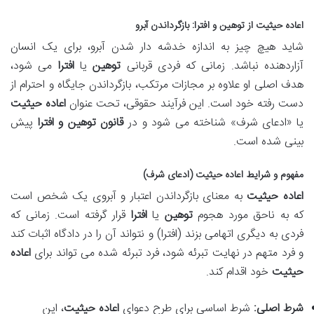
اعاده حیثیت از توهین و افترا
: بازگرداندن آبرو
شاید هیچ چیز به اندازه خدشه دار شدن آبرو، برای یک انسان
آزاردهنده نباشد. زمانی که فردی قربانی
توهین
یا
افترا
می شود،
هدف اصلی او علاوه بر مجازات مرتکب، بازگرداندن جایگاه و احترام از
دست رفته خود است. این فرآیند حقوقی، تحت عنوان
اعاده حیثیت
یا «ادعای شرف» شناخته می شود و در
قانون توهین و افترا
پیش
بینی شده است.
مفهوم و شرایط
اعاده حیثیت
(ادعای شرف)
اعاده حیثیت
به معنای بازگرداندن اعتبار و آبروی یک شخص است
که به ناحق مورد هجوم
توهین
یا
افترا
قرار گرفته است. زمانی که
فردی به دیگری اتهامی بزند (افترا) و نتواند آن را در دادگاه اثبات کند
و فرد متهم در نهایت تبرئه شود، فرد تبرئه شده می تواند برای
اعاده
حیثیت
خود اقدام کند.
شرط اصلی:
شرط اساسی برای طرح دعوای
اعاده حیثیت
، این