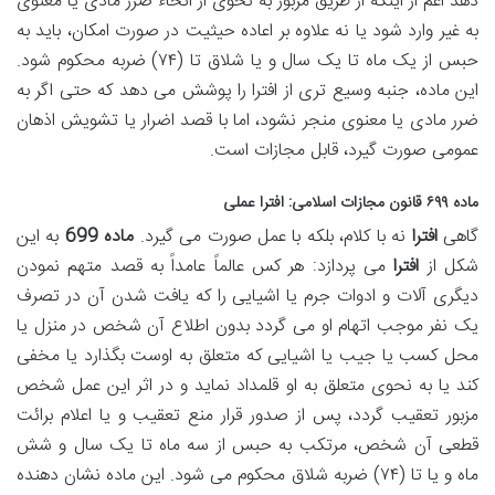
دهد اعم از اینکه از طریق مزبور به نحوی از انحاء ضرر مادی یا معنوی
به غیر وارد شود یا نه علاوه بر اعاده حیثیت در صورت امکان، باید به
حبس از یک ماه تا یک سال و یا شلاق تا (۷۴) ضربه محکوم شود.
این ماده، جنبه وسیع تری از افترا را پوشش می دهد که حتی اگر به
ضرر مادی یا معنوی منجر نشود، اما با قصد اضرار یا تشویش اذهان
عمومی صورت گیرد، قابل مجازات است.
ماده ۶۹۹ قانون مجازات اسلامی
:
افترا عملی
گاهی
افترا
نه با کلام، بلکه با عمل صورت می گیرد.
ماده 699
به این
شکل از
افترا
می پردازد: هر کس عالماً عامداً به قصد متهم نمودن
دیگری آلات و ادوات جرم یا اشیایی را که یافت شدن آن در تصرف
یک نفر موجب اتهام او می گردد بدون اطلاع آن شخص در منزل یا
محل کسب یا جیب یا اشیایی که متعلق به اوست بگذارد یا مخفی
کند یا به نحوی متعلق به او قلمداد نماید و در اثر این عمل شخص
مزبور تعقیب گردد، پس از صدور قرار منع تعقیب و یا اعلام برائت
قطعی آن شخص، مرتکب به حبس از سه ماه تا یک سال و شش
ماه و یا تا (۷۴) ضربه شلاق محکوم می شود. این ماده نشان دهنده