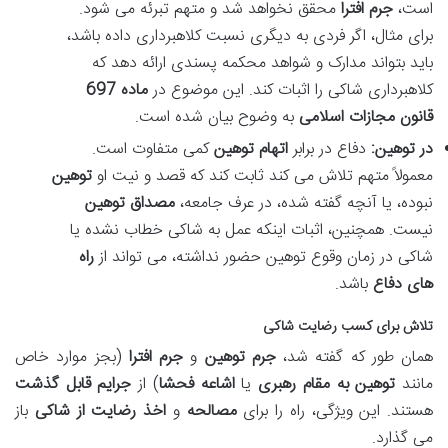
است،
جرم افترا
محقق نخواهد شد و متهم تبرئه می شود.
برای مثال، اگر فردی به دیگری نسبت کلاهبرداری داده باشد،
باید بتواند مدارک و شواهد محکمه پسندی ارائه دهد که
کلاهبرداری شاکی را اثبات کند. این موضوع در
ماده 697
قانون مجازات اسلامی
به وضوح بیان شده است.
در توهین:
دفاع در برابر
اتهام توهین
کمی متفاوت است.
معمولاً متهم تلاش می کند ثابت کند که قصد و نیت او
توهین
نبوده، یا آنچه گفته شده، در عرف جامعه،
مصداق توهین
نیست. همچنین، اثبات اینکه عمل به شاکی خطاب نشده یا
شاکی در زمان وقوع توهین حضور نداشته، می تواند از
راه
های دفاع
باشد.
تلاش برای کسب رضایت شاکی
همان طور که گفته شد،
جرم توهین
و
جرم افترا
(بجز موارد خاص
مانند
توهین به مقام رهبری
یا
اشاعه فحشا
) از
جرایم قابل گذشت
هستند. این ویژگی، راه را برای
مصالحه
و
اخذ رضایت از شاکی
باز
می گذارد.