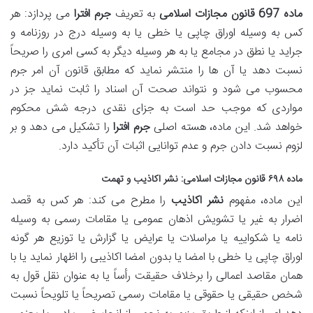
ماده 697 قانون مجازات اسلامی
به تعریف
جرم افترا
می پردازد: هر
کس به وسیله اوراق چاپی یا خطی یا به وسیله درج در روزنامه و
جراید یا نطق در مجامع یا به هر وسیله دیگر به کسی امری را صریحاً
نسبت دهد یا آن ها را منتشر نماید که مطابق قانون آن امر جرم
محسوب می شود و نتواند صحت آن اسناد را ثابت نماید جز در
مواردی که موجب حد است به جزای نقدی درجه شش محکوم
خواهد شد. این ماده، هسته اصلی
جرم افترا
را تشکیل می دهد و بر
لزوم نسبت دادن جرم و عدم توانایی اثبات آن تأکید دارد.
ماده ۶۹۸ قانون مجازات اسلامی
:
نشر اکاذیب
و تهمت
این ماده، مفهوم
نشر اکاذیب
را مطرح می کند: هر کس به قصد
اضرار به غیر یا تشویش اذهان عمومی یا مقامات رسمی به وسیله
نامه یا شکواییه یا مراسلات یا عرایض یا گزارش یا توزیع هر گونه
اوراق چاپی یا خطی با امضا یا بدون امضا اکاذیبی را اظهار نماید یا با
همان مقاصد اعمالی را برخلاف حقیقت رأساً یا به عنوان نقل قول به
شخص حقیقی یا حقوقی یا مقامات رسمی تصریحاً یا تلویحاً نسبت