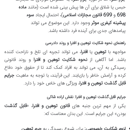
حبس یا شلاق برای آن ها پیش بینی شده است (مانند
ماده
698
و
699
قانون مجازات اسلامی
)، احتمال ایجاد
سوء
پیشینه کیفری موثر
وجود دارد. این موضوع می تواند
پیامدهای جدی برای آینده فرد داشته باشد.
راهنمای
نحوه شکایت توهین و افترا
و روند دادرسی
مواجهه با
توهین
یا
افترا
، می تواند تجربه ای تلخ و ناراحت کننده
باشد. اما آگاهی از
نحوه شکایت توهین و افترا
و روند قانونی
رسیدگی به آن، می تواند به افراد کمک کند تا از حقوق خود دفاع
کرده و آرامش خاطر را بازیابند. این فرآیند، با توجه به ماهیت
جرایم
قابل گذشت توهین و افترا
، ویژگی های خاص خود را دارد.
جرایم قابل گذشت توهین و افترا
: نقش اراده شاکی
یکی از مهم ترین جنبه های
قانون توهین و افترا
، «
قابل گذشت
بودن» این جرایم است. این بدان معناست که:
لزوم شکایت خصوصی:
برای شروع رسیدگی به
جرم توهین