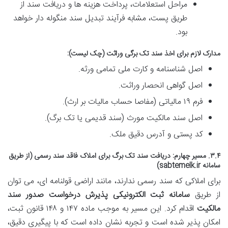
مراحل استعلامات، پرداخت هزینه ها و دریافت سند از
طریق پست، مشابه فرآیند تبدیل سند منگوله دار خواهد
بود.
مدارک لازم برای اخذ سند تک برگی وراثت (چک لیست):
اصل شناسنامه و کارت ملی تمامی ورثه.
اصل گواهی انحصار وراثت.
فرم ۱۹ مالیاتی (مفاصا حساب مالیات بر ارث).
اصل سند مالکیت مورث (سند قدیمی یا تک برگ).
کد پستی و آدرس دقیق ملک.
۳.۴. مسیر چهارم: دریافت سند تک برگ برای املاک فاقد سند رسمی (از طریق
سامانه sabtemelk.ir)
برای املاکی که سند رسمی ندارند، مانند اراضی قولنامه ای، می توان
از طریق
سامانه ثبت الکترونیکی پذیرش درخواست صدور سند
مالکیت
اقدام کرد. این مسیر به موجب ماده ۱۴۷ و ۱۴۸ قانون ثبت،
امکان پذیر شده است و تجربه نشان داده است که با پیگیری دقیق،