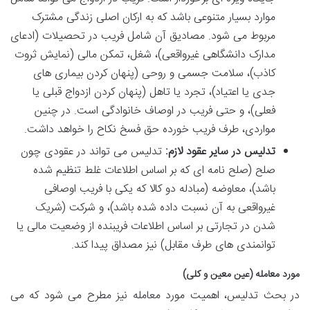
موارد بسیار متنوعی باشد که به ارکان اصلی زندگی مشترک
مربوط می شود. مصادیق آن شامل فریب در تحصیلات (ادعای
مدارک دانشگاهی غیرواقعی)، شغل، تمکن مالی (نمایش ثروت
کاذب)، سلامت جسمی و روحی (پنهان کردن بیماری های
جدی یا اعتیاد)، تجرد یا تاهل (پنهان کردن ازدواج قبلی یا
فعلی)، و حتی فریب در اوصاف خانوادگی است. در چنین
مواردی، طرف فریب خورده حق فسخ نکاح را خواهد داشت.
تدلیس در سایر عقود لازم:
تدلیس می تواند در عقودی چون
صلح (صلح نامه ای که بر اساس اطلاعات غلط تنظیم شده
باشد)، معاوضه (مبادله دو کالا که یکی با فریب اوصافی
غیرواقعی به آن نسبت داده شده باشد)، و شرکت (شریک
شدن در تجارتی بر اساس اطلاعات فریبنده از وضعیت مالی یا
توانمندی های طرف مقابل) نیز مصداق پیدا کند.
مورد معامله (عین معین و کلی)
در بحث تدلیس، اهمیت مورد معامله نیز مطرح می شود که می