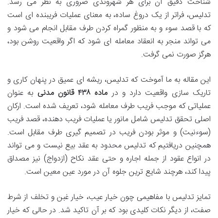
شناخت دقیق آن برای هر شهروندی ضروری به نظر می رسد.
تدلیس، فراتر از یک دروغ ساده، به معنای عملیات فریبنده ای است
که با قصد سوء و به منظور گمراه کردن طرف مقابل انجام می شود و
می تواند منجر به انعقاد معامله ای شود که اگر واقعیت روشن بود،
هرگز صورت نمی گرفت.
این مقاله به ما آموخت که تدلیس، ریشه ای عمیق در پنهان کاری و
تاریک سازی واقعیت دارد و در
ماده ۴۳۸ قانون مدنی
به عنوان
عملیاتی که موجب فریب طرف معامله شود، تعریف شده است. ارکان
اصلی تحقق تدلیس شامل مانور یا عملیات فریب دهنده، قصد فریب
(سوءنیت) و موثر بودن فریب در تصمیم گیری طرف مقابل است.
همچنین دریافتیم که تدلیس محدود به عقد بیع نیست و می تواند
در انواع عقود از جمله اجاره و حتی عقد نکاح (ازدواج) نیز مصداق
پیدا کند، هرچند شایع ترین جلوه آن در مورد عین معین است.
تمایز تدلیس با مفاهیمی چون خیار عیب، خیار غبن و تخلف از شرط
صفت، از دیگر نکات کلیدی بود که بر آن تاکید شد. در حالی که خیار