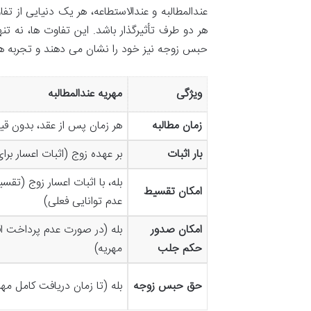
عندالمطالبه و عندالاستطاعه، هر یک دنیایی از ت
هر دو طرف تأثیرگذار باشد. این تفاوت ها، نه تن
حبس زوجه نیز خود را نشان می دهند و تجربه های
ویژگی
مهریه عندالمطالبه
زمان مطالبه
هر زمان پس از عقد، بدون قی
بار اثبات
بر عهده زوج (اثبات اعسار بر
بله، با اثبات اعسار زوج (تقس
امکان تقسیط
عدم توانایی فعلی)
امکان صدور
بله (در صورت عدم پرداخت ا
حکم جلب
مهریه)
حق حبس زوجه
بله (تا زمان دریافت کامل مهر