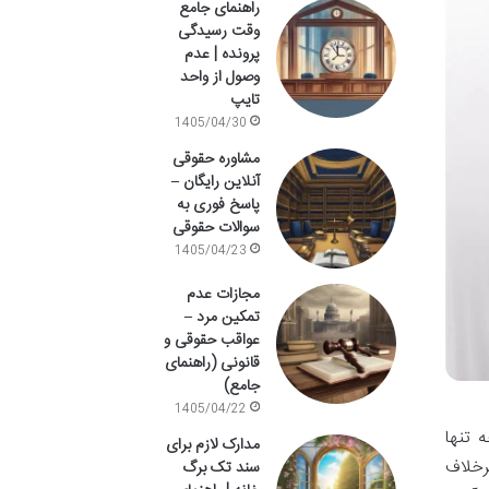
راهنمای جامع
وقت رسیدگی
پرونده | عدم
وصول از واحد
تایپ
1405/04/30
مشاوره حقوقی
آنلاین رایگان –
پاسخ فوری به
سوالات حقوقی
1405/04/23
مجازات عدم
تمکین مرد –
عواقب حقوقی و
قانونی (راهنمای
جامع)
1405/04/22
 تنها
مدارک لازم برای
رخلاف
سند تک برگ