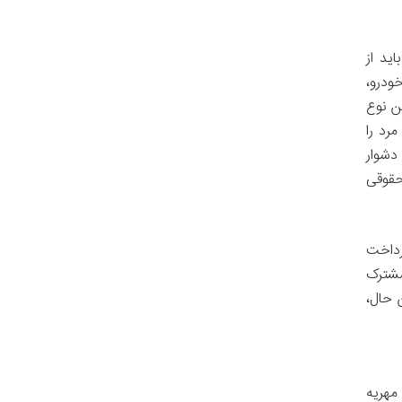
ید از
ودرو،
ن نوع
رد را
دشوار
حقوقی
رداخت
مشترک
 حال،
مهریه