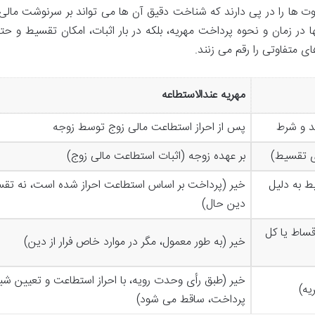
فاوت ها را در پی دارند که شناخت دقیق آن ها می تواند بر سرنوشت مالی 
ها در زمان و نحوه پرداخت مهریه، بلکه در بار اثبات، امکان تقسیط و ح
 متفاوتی را رقم می زنند.
مهریه عندالاستطاعه
د و شرط
پس از احراز استطاعت مالی زوج توسط زوجه
ای تقسیط)
بر عهده زوجه (اثبات استطاعت مالی زوج)
یط به دلیل
خیر (پرداخت بر اساس استطاعت احراز شده است، نه تق
دین حال)
قساط یا کل
خیر (به طور معمول، مگر در موارد خاص فرار از دین)
خیر (طبق رأی وحدت رویه، با احراز استطاعت و تعیین شی
یه)
پرداخت، ساقط می شود)