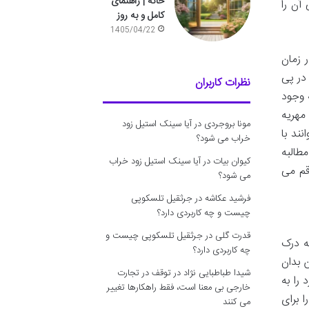
خانه | راهنمای
آن را
کامل و به روز
1405/04/22
 زمان
در پی
نظرات کاربران
 وجود
مهریه
مونا بروجردی
در
آیا سینک استیل زود
نند با
خراب می شود؟
طالبه
کیوان بیات
در
آیا سینک استیل زود خراب
رقم می
می شود؟
فرشید عکاشه
در
جرثقیل تلسکوپی
چیست و چه کاربردی دارد؟
قدرت گلی
در
جرثقیل تلسکوپی چیست و
ه درک
چه کاربردی دارد؟
 بدان
شیدا طباطبایی نژاد
در
توقف در تجارت
را به
خارجی بی معنا است، فقط راهکارها تغییر
ا برای
می کنند