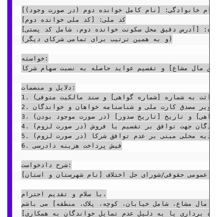
 نام خانوادگی: [نام کامل خوانده دوم (در صورت وجود)]
کد ملی: [کد ملی خوانده دوم]

گاه: [آدرس دقیق محل سکونت خوانده دوم، شامل کد پستی]
(و به همین ترتیب برای تمامی شرکای دیگر)

خواسته:

یق مال مشاع] و تقسیم عواید حاصله به نسبت سهام شرکا.
دلایل و منضمات:

1. تصویر مصدق سند مالکیت [شماره سند] (یا گواهی حصر وراثت به شماره [شماره گواهی] و سند مالکیت متوفی)

2. تصویر مصدق کارت ملی و شناسنامه خواهان و خواندگان

3. گواهی عدم افراز صادره از اداره ثبت اسناد و املاک [نام اداره] به شماره [شماره گواهی] و تاریخ [تاریخ صدور] (در صورت موجود بودن)

4. (در صورت لزوم) تصویر مصدق مکاتبات/اخطاریه های ارسالی به خواندگان جهت توافق بر تقسیم یا فروش

5. (در صورت لزوم) استشهادیه محلی مبنی بر عدم توافق شرکا

6. فیش پرداخت هزینه دادرسی

شرح دادخواست:

اه عمومی حقوقی/شورای حل اختلاف [نام شهرستان و استان]
با سلام و تقدیم احترام،

ق مال مشاع، شامل خیابان، کوچه، پلاک، منطقه] می باشم.
ره برداری یا به دلیل عدم تمایل خواندگان به همکاری].