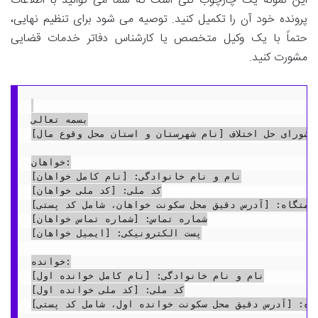
این نمونه یک چارچوب کلی است که شما می توانید با اطلاعات
پرونده خود آن را تکمیل کنید. توصیه می شود برای تنظیم نهایی،
حتماً با یک وکیل متخصص یا کارشناس دفاتر خدمات قضایی
مشورت کنید.
بسمه تعالی

ی/شورای حل اختلاف [نام شهرستان و استان محل وقوع مال]
خواهان:

نام و نام خانوادگی: [نام کامل خواهان]

کد ملی: [کد ملی خواهان]

قامتگاه: [آدرس دقیق محل سکونت خواهان، شامل کد پستی]
شماره تماس: [شماره تماس خواهان]

پست الکترونیکی: [ایمیل خواهان]

خوانده:

نام و نام خانوادگی: [نام کامل خوانده اول]

کد ملی: [کد ملی خوانده اول]

گاه: [آدرس دقیق محل سکونت خوانده اول، شامل کد پستی]