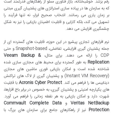
رقم بزنند. خوشبختانه، بازار فناوری مملو از راهکارهای قدرتمند است
که به سازمان ها در پیاده سازی استراتژی های پشتیبان گیری مبتنی
بر زمان یاری می رسانند. انتخاب صحیح ابزار، نه تنها فرآیند را
تسهیل می کند، بلکه کارایی و قابلیت اطمینان بازیابی را نیز به شکل
چشمگیری افزایش می دهد.
نرم افزارهای تجاری پیشرو در این حوزه، قابلیت های گسترده ای از
جمله پشتیبان گیری افزایشی، تفاضلی، Snapshot-based و حتی
CDP را ارائه می دهند. برای مثال،
Veeam Backup &
Replication
به طور گسترده برای محیط های مجازی سازی شده
شناخته شده است و امکان بازیابی فوری ماشین های مجازی
(Instant VM Recovery) و پشتیبان گیری از لاگ های تراکنش
دیتابیس ها را فراهم می کند.
Acronis Cyber Protect
با قابلیت
های یکپارچه امنیتی و پشتیبان گیری، به خصوص در برابر باج افزارها،
شهرت دارد و امکان بازیابی به هر نقطه زمانی را فراهم می آورد.
Veritas NetBackup
و
Commvault Complete Data
Protection
نیز از راهکارهای جامع برای سازمان های بزرگ با