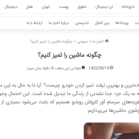
داروخانه
ارز دیجیتال
حقوق
پوست
تهران
هتل
دیجیتال
ت
رویدادها
بین الملل
تندرستی
درباره اخبار ما
ارتباط با ما
اخبار ما
~
عمومی
~
چگونه ماشین را تمیز کنیم؟
چگونه ماشین را تمیز کنیم؟
1402/09/19
خواندن این مطلب 8 دقیقه زمان میبرد
‌ترین و بهتر‌ین ترفند تمیز کردن خودرو چیست؟ آیا تا به حال به این م
ه به یک جزء جدا نشدنی از زندگی ما تبدیل شده است. این احتمال وجود 
نه‌های سرسام آور کارواش رو‌به‌رو هستیم که باعث می‌شود بسیاری از مرد
شوی ماشین‌ها می‌پردازیم.