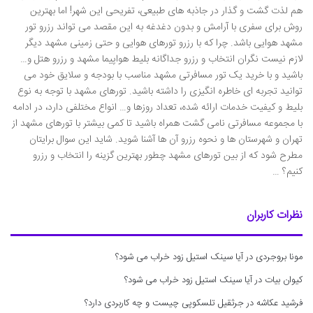
هم لذت گشت و گذار در جاذبه های طبیعی، تفریحی این شهر! اما بهترین
روش برای سفری با آرامش و بدون دغدغه به این مقصد می ‌تواند رزرو تور
مشهد هوایی باشد. چرا که با رزرو تورهای هوایی و حتی زمینی مشهد دیگر
لازم نیست نگران انتخاب و رزرو جداگانه بلیط هواپیما مشهد و رزرو هتل و…
باشید و با خرید یک تور مسافرتی مشهد مناسب با بودجه و سلایق خود می
‌توانید تجربه‌ ای خاطره انگیزی را داشته باشید. تورهای مشهد با توجه به نوع
بلیط و کیفیت خدمات ارائه شده، تعداد روزها و… انواع مختلفی دارد، در ادامه
با مجموعه مسافرتی نامی گشت همراه باشید تا کمی بیشتر با تورهای مشهد از
تهران و شهرستان ها و نحوه رزرو آن ‌ها آشنا شوید. شاید این سوال برایتان
مطرح شود که از بین تورهای مشهد چطور بهترین گزینه را انتخاب و رزرو
کنیم؟ …
نظرات کاربران
مونا بروجردی
در
آیا سینک استیل زود خراب می شود؟
کیوان بیات
در
آیا سینک استیل زود خراب می شود؟
فرشید عکاشه
در
جرثقیل تلسکوپی چیست و چه کاربردی دارد؟