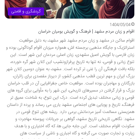
گردشگری و اقامتی
1404/05/04
اقوام و زبان مردم مشهد | فرهنگ و گویش بومیان خراسان
اقوام ساکن در مشهد و زبان مردم مشهد شهر مشهد، به دلیل موقعیت
استراتژیک و جایگاه مذهبی برجسته اش، همواره میزبان اقوام گوناگونی بوده و
زبان فارسی با گویش اصیل مشهدی، زبان اصلی مردمان این شهر است. این
تنوع زبانی و قومی، نه تنها به تاریخ پرفرازونشیب این کلان شهر گره خورده،
بلکه بافت فرهنگی آن را غنی تر کرده است. مشهد، به عنوان دومین کلان شهر
بزرگ ایران و مهم ترین قطب مذهبی کشور، از دیرباز مقصدی برای زائران،
بازرگانان و مهاجران بوده است. موقعیت خاص جغرافیایی آن در قلب خراسان
بزرگ و قرار گرفتن در مسیرهای تاریخی، این شهر را به مأوایی برای گروه های
قومی و زبانی مختلف تبدیل کرده است. درک این تنوع، به شناخت عمیق تر
فرهنگ، تاریخ و پویایی های اجتماعی مشهد یاری می رساند و پرده از داستان
همزیستی مسالمت آمیز مردمانش برمی دارد. ریشه های تنوع قومی در
مشهد: نگاهی تاریخی تاریخ مشهد، گواهی بر جریانات پیوسته مهاجرت و
سکونت اقوام مختلف است. این جابه جایی ها، که گاه اختیاری و با هدف
زیارت و تجارت صورت می گرفته و گاه اجباری و ناشی از سیاست های