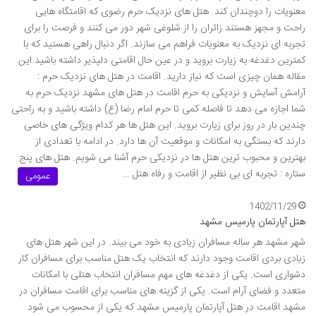
معنویات را دوچندان کند. هتل های نزدیک حرم رضوی که اقامتگاه هایی
راحت و مجهز هستند زائران را از شلوغی شهر دور می کنند و فرصت را برای
تجربه ای نزدیک به معنویات فراهم می سازند. اگر دنبال راهی هستید که با
کمترین دغدغه به زیارت بروید و در عین حال اقامتی دلپذیر داشته باشید این
مقاله همان چیزی است که نیاز دارید. اقامت در هتل های نزدیک حرم :
آرامش آسایش و نزدیکی به حرم اقامت در هتل های مشهد نزدیک حرم به
شما اجازه می دهد تا فاصله کمی تا حرم امام رضا (ع) داشته باشید و به راحتی
چندین بار در روز برای زیارت بروید. این هتل ها هر کدام ویژگی های خاصی
دارند که بستگی به امکانات و موقعیت آن ها دارد. در ادامه با تعدادی از
بهترین و محبوب ترین هتل ها در نزدیکی حرم آشنا می شویم. هتل های پنج
ستاره : تجربه ای بی نظیر از اقامت و رفاه هتل …
عمومی
1402/11/29
هتل آپارتمان پارمیس مشهد
شهر مشهد هر ساله مسافران زیادی به خود می بیند. در این شهر هتل های
زیادی بردی اقامت وجود دارند که انتخاب یک هتل مناسب برای مسافران کار
دشواری است. یکی از دغدغه های مهم مسافران انتخاب هتلی با امکانات
متعدد و فضای آرام است. یکی از گزینه.های مناسب برای اقامت مسافران در
مشهد اقامت در هتل آپارتمان پارمیس مشهد که یکی از محسوب می شود