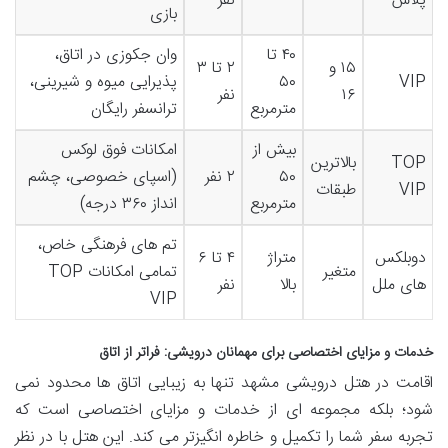
پلاس
نفر
بازی
۴۰ تا
وان جکوزی در اتاق،
۱۵ و
۲ تا ۳
VIP
۵۰
پذیرایی میوه و شیرینی،
۱۶
نفر
مترمربع
ترانسفر رایگان
بیش از
امکانات فوق لوکس
TOP
بالاترین
۵۰
۲ نفر
(اسپای خصوصی، چشم
VIP
طبقات
مترمربع
انداز ۳۶۰ درجه)
تم های فرهنگی خاص،
دوبلکس
متراژ
۴ تا ۶
متغیر
تمامی امکانات TOP
های ملل
بالا
نفر
VIP
خدمات و مزایای اختصاصی برای مهمانان درویشی: فراتر از اتاق
اقامت در هتل درویشی مشهد تنها به زیبایی اتاق ها محدود نمی
شود؛ بلکه مجموعه ای از خدمات و مزایای اختصاصی است که
تجربه سفر شما را تکمیل و خاطره انگیزتر می کند. این هتل با در نظر