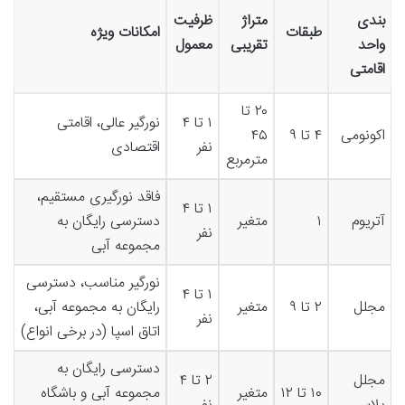
بندی
متراژ
ظرفیت
طبقات
امکانات ویژه
واحد
تقریبی
معمول
اقامتی
۲۰ تا
۱ تا ۴
نورگیر عالی، اقامتی
اکونومی
۴ تا ۹
۴۵
نفر
اقتصادی
مترمربع
فاقد نورگیری مستقیم،
۱ تا ۴
آتریوم
۱
متغیر
دسترسی رایگان به
نفر
مجموعه آبی
نورگیر مناسب، دسترسی
۱ تا ۴
مجلل
۲ تا ۹
متغیر
رایگان به مجموعه آبی،
نفر
اتاق اسپا (در برخی انواع)
دسترسی رایگان به
مجلل
۲ تا ۴
۱۰ تا ۱۲
متغیر
مجموعه آبی و باشگاه