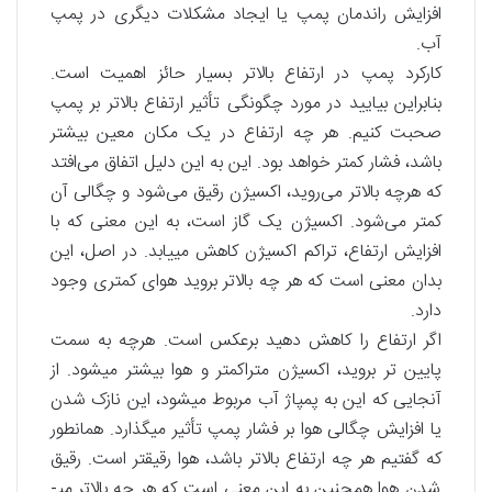
افزایش راندمان پمپ یا ایجاد مشکلات دیگری در پمپ
آب.
کارکرد پمپ در ارتفاع بالاتر بسیار حائز اهمیت است.
بنابراین بیایید در مورد چگونگی تأثیر ارتفاع بالاتر بر پمپ
صحبت کنیم. هر چه ارتفاع در یک مکان معین بیشتر
باشد، فشار کمتر خواهد بود. این به این دلیل اتفاق می‌افتد
که هرچه بالاتر می‌روید، اکسیژن رقیق می‌شود و چگالی آن
کمتر می‌شود. اکسیژن یک گاز است، به این معنی که با
افزایش ارتفاع، تراکم اکسیژن کاهش می­یابد. در اصل، این
بدان معنی است که هر چه بالاتر بروید هوای کمتری وجود
دارد.
اگر ارتفاع را کاهش دهید برعکس است. هرچه به سمت
پایین تر بروید، اکسیژن متراکم­تر و هوا بیشتر می­شود. از
آنجایی که این به پمپاژ آب مربوط می­شود، این نازک شدن
یا افزایش چگالی هوا بر فشار پمپ تأثیر می­گذارد. همانطور
که گفتیم هر چه ارتفاع بالاتر باشد، هوا رقیق­تر است. رقیق
شدن هوا همچنین به این معنی است که هر چه بالاتر می­