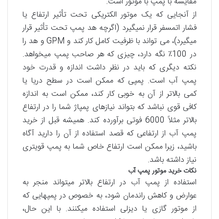
مقایسه با پمپ با موتور است.
از آنجایی که یک موتور الکتریکی تحت تأثیر ارتفاع یا
فشار اتمسفر قرار نمی­گیرد (اگرچه هد پمپ تحت تأثیر قرار
می­گیرد)، می تواند با ظرفیت کامل کار کند و GPM و هد را
در 100٪ نگه دارد، چیزی که هر صاحب پمپ می­خواهد.
نکته دیگری که باید در نظر داشت اندازه و قدرت خود
پمپ آب است. پمپی که ممکن است در سطح دریا یا
کمی بالاتر از آن به خوبی کار کند، ممکن است به اندازه
کافی قوی نباشد که بتواند نیازهای پمپاژ شما را در ارتفاع
بالاتر مثلاً 6000 فوتی برآورده کند. همیشه قبل از خرید
پمپ آب از ارتفاعی که قصد استفاده از آن را دارید آگاه
باشید، زیرا ممکن است ارتفاع خاص شما به پمپ قوی­تری
نیاز داشته باشد.
نکات خرید موتور پمپ آب
استفاده از پمپ آب در ارتفاع بالاتر می­تواند منجر به
عوارض و کاهش راندمان شود، به خصوص در پمپ­هایی که
از موتور گازی یا دیزلی استفاده می­کنند. با این حال،