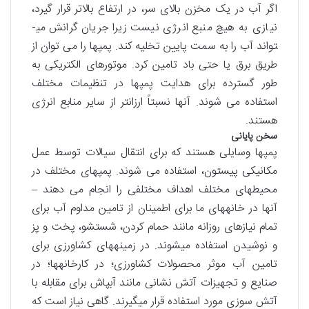
اگر آب در یک مخزن بالای سر، در ارتفاع بالاتر قرار گیرد،
نیازی به هیچ منبع انرژی نیست زیرا جریان گرانش می­
تواند آب را به سمت پایین تخلیه کند. پمپ­ها را می توان از
طریق برق یا حتی باد تامین کرد. موتورهای الکتریکی به
طور گسترده برای هدایت پمپ­ها در تنظیمات مختلف
استفاده می ­شوند. آنها نسبتاً ارزان­تر از سایر منابع انرژی
هستند.
سخن پایانی
پمپ­ها وسایلی هستند که برای انتقال سیالات توسط عمل
مکانیکی پیستون، استفاده می شوند. پمپ­های مختلف در
محیط­های مختلف اهداف مختلفی را انجام می دهند –
آنها در خانه­های ما برای اطمینان از تامین مداوم آب برای
تمام نیازهای روزانه مانند حمام کردن، شستشو، پخت و پز
و نوشیدن استفاده می­شوند. در زمینه­های کشاورزی برای
تامین آب موثر محصولات کشاورزی؛ در کارخانه­ها؛ در
صنایع و تجهیزات آتش نشانی مانند آبپاش برای مقابله با
آتش سوزی­ مورد استفاده قرار می­گیرند. گاهی نیاز است که