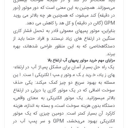
باید سخت‌تر کار کند و در نتیجه سوخت بیشتری
می‌سوزاند. همچنین به این معنی است که دور موتور (دور
در دقیقه) کند می­شود، که همچنین هر چه بالاتر می روید
GPM (گالن در دقیقه) و کل هد را کاهش می دهد.
بنابراین، موتور پمپ­های معمولی قادر به تحمل فشار کاری
سنگین در ارتفاع های زیاد نیستند و افراد حتما باید از
دستگاه­خاصی که به این منظور طراحی شده­اند، بهره
ببرند.
مزایای مهم خرید موتور پمپ­های آب ارتفاع بالا
یک راه حل بسیار آسان برای مشکل پمپاژ آب در ارتفاع­
های زیاد، خرید یک موتور پمپ الکتریکی است. این
مسئله به بهبود سریع دو چیز کمک می­کند: یکی حذف
سوخت اضافی که در یک موتور گازی یا دیزلی در ارتفاع
بالاتر می­سوزانید. یک موتور الکتریکی به معنای واقعی،
دستگاه بدون هزینه سوخت است، و بسته به اندازه، هزینه
کارکرد آن بسیار کمتر است. دومین چیزی که یک موتور
الکتریکی بهبود می‌بخشد، GPM و سر پمپ آب در