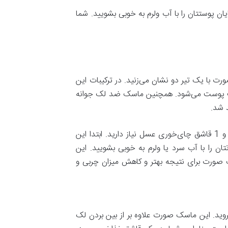
ت شود. در پایان پوستتان را با آب ولرم به خوبی بشویید. شما
ت با یک تیر دو نشان می‌زنید. در ترکیبات این
طافت پوست می‌شود. همچنین ماسک ضد لک جوانه
 شد.
برای تهیه ماسک جوانه گندم برای لک صورت پوست چرب شما به 1 قاشق چای‌خوری پودر جوانه گندم، چند قطره شیر و 1 قاشق چای‌خوری عسل نیاز دارید. ابتدا این
قرار دهید. در نهایت صورتتان را با آب سرد یا ولرم به خوبی بشویید. این
 صورت برای نتیجه بهتر و کاهش میزان چربی و
ید. این ماسک صورت علاوه بر از بین بردن لک