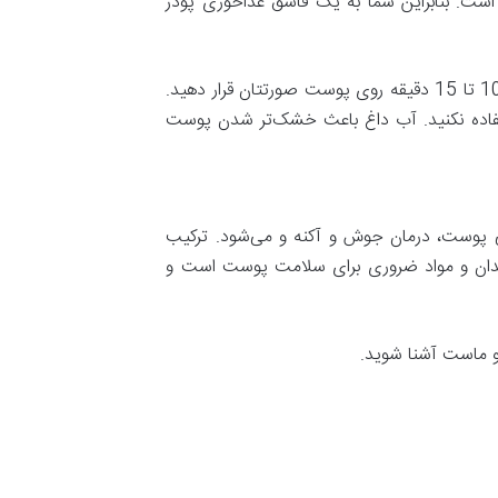
ت. بنابراین شما به یک قاشق غذاخوری پودر
ابتدا عسل، پودر جوانه گندم و روغن زیتون را با هم مخلوط کنید تا شبیه به خمیر شود. ماسک صورت خانگی را به مدت 10 تا 15 دقیقه روی پوست صورتتان قرار دهید.
ستفاده نکنید. آب داغ باعث خشک‌تر شدن پوست
 پوست، درمان جوش و آکنه و می‌شود. ترکیب
کسیدان و مواد ضروری برای سلامت پوست است و
 و ماست آشنا شوید.