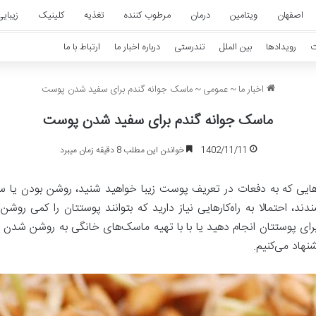
اصفهان
ویتامین
درمان
مرطوب کننده
تغذیه
کلینیک
زیبای
ت
رویدادها
بین الملل
تندرستی
درباره اخبار ما
ارتباط با ما
اخبار ما
~
عمومی
~
ماسک جوانه گندم برای سفید شدن پوست
ماسک جوانه گندم برای سفید شدن پوست
1402/11/11
خواندن این مطلب 8 دقیقه زمان میبرد
ی‌هایی که به دفعات در تعریف پوست زیبا خواهید شنید، روشن بودن یا 
، احتمالا به راه‌کارهایی نیاز دارید که بتوانند پوستتان را کمی روش
 برای پوستتان انجام دهید یا با با تهیه ماسک‌های خانگی به روشن شدن 
هاد می‌کنیم.